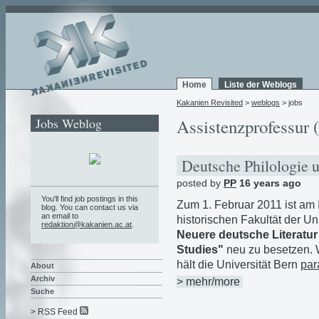
Home
Liste der Weblogs
Kakanien Revisited
>
weblogs
> jobs
Jobs Weblog
Assistenzprofessur (
Deutsche Philologie 
posted by
PP
16 years ago
You'll find job postings in this
Zum 1. Februar 2011 ist am I
blog. You can contact us via
an email to
historischen Fakultät der Un
redaktion@kakanien.ac.at
.
Neuere deutsche Literatu
Studies"
neu zu besetzen. 
hält die Universität Bern
par
About
Archiv
> mehr/more
Suche
> RSS Feed