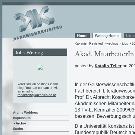
Home
Weblog Home
List
Kakanien Revisited
>
weblogs
>
jobs
>
2
Jobs Weblog
Akad. MitarbeiterIn
posted by
Katalin Teller
on 200
In der Geisteswissenschaftli
You'll find job postings in this
blog. You can contact us via
Fachbereich Literaturwissen
an email to
redaktion@kakanien.ac.at
.
Prof. Dr. Albrecht Koschorke
Akademischen Mitarbeiterin
13 TV-L, Kennziffer 2009/030
Archiv Weblogs
besetzen. Bewerbungsschlus
Impressum
> Archiv
Die Universität Konstanz ist
Suche
Bundesrepublik Deutschlan