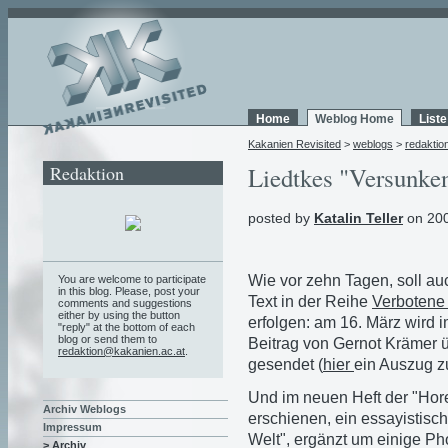
Home
Weblog Home
List
Kakanien Revisited
>
weblogs
>
redaktio
Redaktion
Liedtkes "Versunke
posted by
Katalin Teller
on 200
Wie vor zehn Tagen, soll au
You are welcome to participate
in this blog. Please, post your
Text in der Reihe
Verbotene
comments and suggestions
either by using the button
erfolgen: am 16. März wird
"reply" at the bottom of each
blog or send them to
Beitrag von Gernot Krämer 
redaktion@kakanien.ac.at
.
gesendet (
hier
ein Auszug z
Und im neuen Heft der "Hore
Archiv Weblogs
erschienen, ein essayistisch
Impressum
Welt", ergänzt um einige P
> Archiv