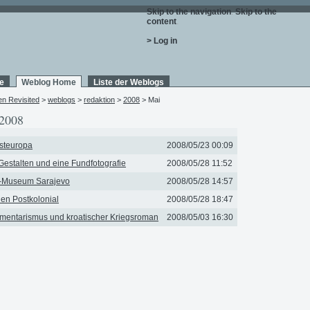
Skip to the navigation
.
Skip to the
content
.
> Log in
e
Weblog Home
Liste der Weblogs
en Revisited
>
weblogs
>
redaktion
>
2008
> Mai
2008
steuropa
2008/05/23 00:09
Gestalten und eine Fundfotografie
2008/05/28 11:52
t-Museum Sarajevo
2008/05/28 14:57
en Postkolonial
2008/05/28 18:47
mentarismus und kroatischer Kriegsroman
2008/05/03 16:30