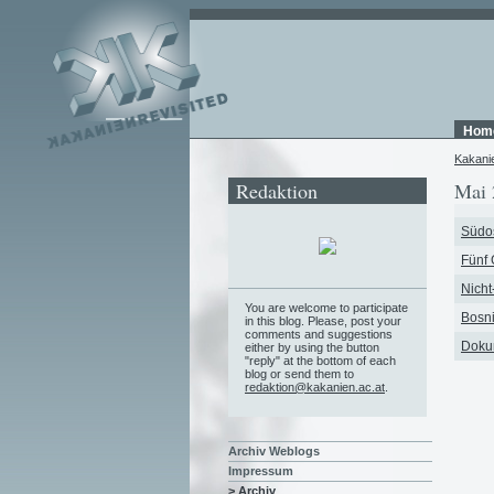
Hom
Kakani
Redaktion
Mai 
Südo
Fünf 
Nich
You are welcome to participate
Bosni
in this blog. Please, post your
comments and suggestions
Doku
either by using the button
"reply" at the bottom of each
blog or send them to
redaktion@kakanien.ac.at
.
Archiv Weblogs
Impressum
> Archiv