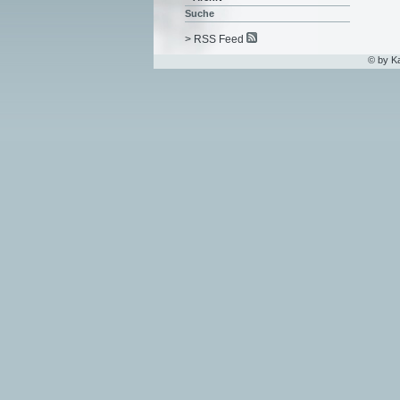
Suche
> RSS Feed
© by K