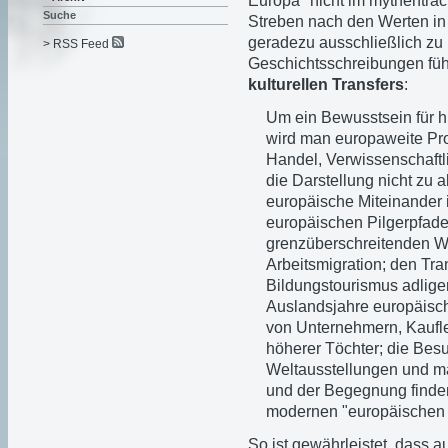
Europa" nicht im mythentr
Suche
Streben nach den Werten in all
geradezu ausschließlich zu
> RSS Feed
Geschichtsschreibungen führ
kulturellen Transfers
:
Um ein Bewusstsein für 
wird man europaweite Pro
Handel, Verwissenschaft
die Darstellung nicht zu 
europäische Miteinander 
europäischen Pilgerpfad
grenzüberschreitenden 
Arbeitsmigration; den Tr
Bildungstourismus adliger
Auslandsjahre europäisch
von Unternehmern, Kaufle
höherer Töchter; die Bes
Weltausstellungen und m
und der Begegnung finden
modernen "europäischen Pr
So ist gewährleistet, dass 