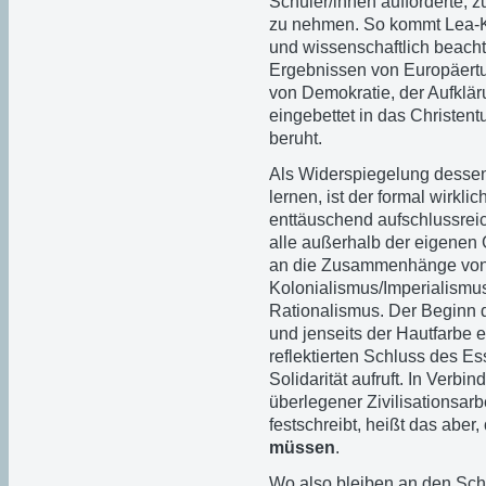
Schüler/innen aufforderte,
zu nehmen. So kommt Lea-Kat
und wissenschaftlich beach
Ergebnissen von Europäertu
von Demokratie, der Aufklär
eingebettet in das Christen
beruht.
Als Widerspiegelung dessen
lernen, ist der formal wirkli
enttäuschend aufschlussrei
alle außerhalb der eigenen
an die Zusammenhänge von Un
Kolonialismus/Imperialismu
Rationalismus. Der Beginn 
und jenseits der Hautfarbe e
reflektierten Schluss des Ess
Solidarität aufruft. In Verbi
überlegener Zivilisationsar
festschreibt, heißt das aber,
müssen
.
Wo also bleiben an den Sch