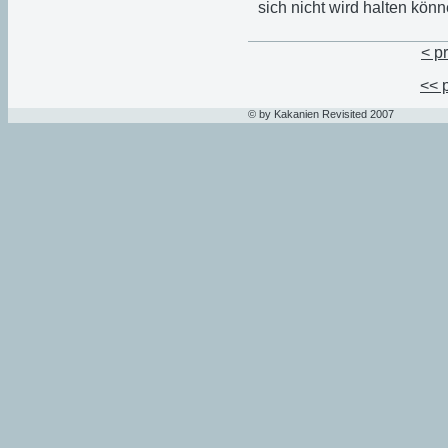
sich nicht wird halten kön
< p
<< 
© by Kakanien Revisited 2007