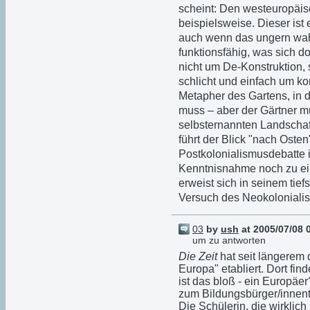
scheint: Den westeuropäis
beispielsweise. Dieser ist e
auch wenn das ungern wah
funktionsfähig, was sich dor
nicht um De-Konstruktion, 
schlicht und einfach um ko
Metapher des Gartens, in 
muss – aber der Gärtner mu
selbsternannten Landscha
führt der Blick "nach Oste
Postkolonialismusdebatte i
Kenntnisnahme noch zu ein
erweist sich in seinem tief
Versuch des Neokoloniali
03
by
ush
at 2005/07/08 
um zu antworten
Die Zeit
hat seit längerem d
Europa" etabliert. Dort fin
ist das bloß - ein Europäer
zum Bildungsbürger/innen
Die Schülerin, die wirklich