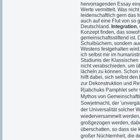
hervorragenden Essay einge
Werte vermittelt. Was nich
leidenschaftlich gern das I
auch auf eine Flut von so 
Deutschland.
Integration
,
Konzept finden, das sowohl 
gemeinschaftsstiftend ist
Schulbüchern, sondern auc
Westens festgehalten wird
ich selbst mir im humani
Studiums der Klassischen 
nicht verabschieden, um ü
lächeln zu können. Schon e
hilft dabei, sich selbst de
zur Dekonstruktion und Re-
Rjabchuks Pamphlet sehr v
Mythos von Gemeinschaftli
Sowjetmacht, der 'unvergän
der Universalität solcher We
wiederversammelt werden.
großgezogen werden, dabei
überschatten, so dass sie 
großer Nüchternheit, die d