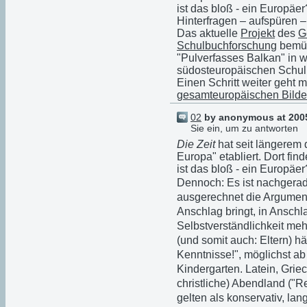
ist das bloß - ein Europäer
Hinterfragen – aufspüren –
Das aktuelle
Projekt
des
G
Schulbuchforschung
bemüht
"Pulverfasses Balkan" in 
südosteuropäischen Schul
Einen Schritt weiter geht 
gesamteuropäischen Bild
02
by anonymous at 2005
Sie ein, um zu antworten
Die Zeit
hat seit längerem d
Europa" etabliert. Dort fin
ist das bloß - ein Europäer
Dennoch: Es ist nachgerad
ausgerechnet die Argument
Anschlag bringt, in Ansch
Selbstverständlichkeit meh
(und somit auch: Eltern) h
Kenntnisse!", möglichst a
Kindergarten. Latein, Gri
christliche) Abendland ("Re
gelten als konservativ, la