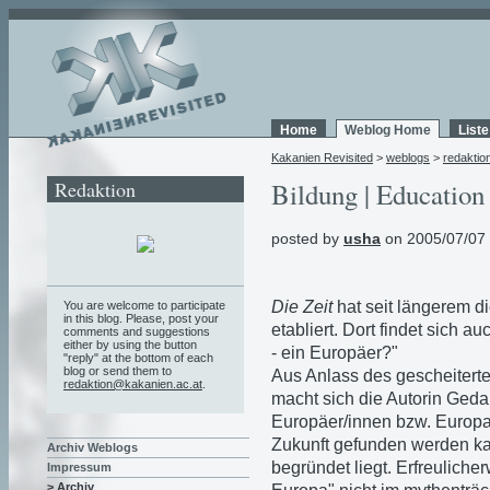
Home
Weblog Home
List
Kakanien Revisited
>
weblogs
>
redaktio
Redaktion
Bildung | Education 
posted by
usha
on 2005/07/07 
Die Zeit
hat seit längerem di
You are welcome to participate
in this blog. Please, post your
etabliert. Dort findet sich a
comments and suggestions
either by using the button
- ein Europäer?"
"reply" at the bottom of each
blog or send them to
Aus Anlass des gescheitert
redaktion@kakanien.ac.at
.
macht sich die Autorin Ged
Europäer/innen bzw. Europas
Zukunft gefunden werden ka
Archiv Weblogs
begründet liegt. Erfreulich
Impressum
> Archiv