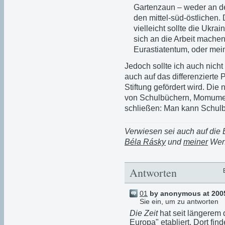
Gartenzaun – weder an de
den mittel-süd-östlichen
vielleicht sollte die Ukr
sich an die Arbeit mache
Eurastiatentum, oder mei
Jedoch sollte ich auch nich
auch auf das differenzierte 
Stiftung gefördert wird. Die
von Schulbüchern, Momument
schließen: Man kann Schulbü
Verwiesen sei auch auf die
Béla Rásky
und
meiner
Weni
Antworten
01
by anonymous at 2005
Sie ein, um zu antworten
Die Zeit
hat seit längerem d
Europa" etabliert. Dort fin