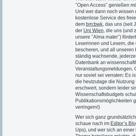
"Open Access" genießen möc
Und wer dann noch wissen mö
kostenlose Service des frei
dem
bm:bwk,
das uns (seit J
der
Uni Wien
, die uns (und 
unsere "Alma mater") fördert
Leserinnen und Lesern, die
bescheren, und all unseren 
ständig wachsende, jederzeit
Datenbank an wissenschaftl
Veranstaltungsmeldungen, Cf
nur soviel sei verraten: Es is
die heutzutage die Nutzung
erschwert, sondern leider s
Wissenschaftsbudgets schuld
Publikationsmöglichkeiten g
verringern!)
Wer sich ganz grundsätzlich
schaue nach im
Editor’s Bl
Ups), und wer sich an einer