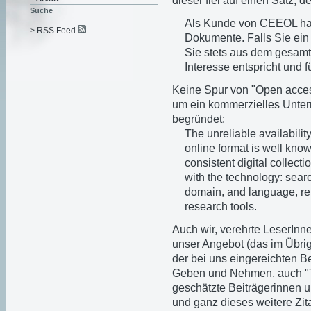
dieser fiel auf einen Satz, 
Suche
Als Kunde von CEEOL habe
> RSS Feed
Dokumente. Falls Sie ein
Sie stets aus dem gesamt
Interesse entspricht und fü
Keine Spur von "Open acces
um ein kommerzielles Unte
begründet:
The unreliable availabilit
online format is well kno
consistent digital collect
with the technology: search
domain, and language, rel
research tools.
Auch wir, verehrte LeserInne
unser Angebot (das im Übrig
der bei uns eingereichten Bei
Geben und Nehmen, auch "T
geschätzte Beiträgerinnen un
und ganz dieses weitere Zita