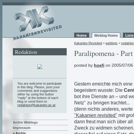
Home
Weblog Home
List
Kakanien Revisited
>
weblogs
>
redaktio
Redaktion
Paralipomena - Part
posted by
hoefi
on 2005/07/06
Gestern erreichte mich eine
You are welcome to participate
in this blog. Please, post your
begeistern wusste: Die
Cent
comments and suggestions
either by using the button
bot ihre Dienste an – und w
"reply" at the bottom of each
blog or send them to
Netz" zu bringen trachtet...
redaktion@kakanien.ac.at
.
(denn nichts anderes, werte
"Kakanien revisited"
mit gro
dann freut man sich über al
Archiv Weblogs
Zweck zu widmen scheinen. A
Impressum
> Archiv