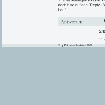
Thema beteiligen möchte, da
doch bitte auf den "Reply"-B
Lauf!
Antworten
< p
<< 
© by Kakanien Revisited 2007