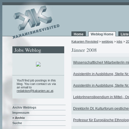
Home
Weblog Home
List
Kakanien Revisited
>
weblogs
>
jobs
>
2
Jobs Weblog
Jänner 2008
Wissenschaftliche/r Mitarbeiter/in mi
Assistent/in in Ausbildung, Stelle Nr.
You'll find job postings in this
blog. You can contact us via
Assistent/in in Ausbildung, Stelle Nr.
an email to
redaktion@kakanien.ac.at
.
LektorInnenstipendium in Mittel-, 
Archiv Weblogs
Direktor/in Dt. Kulturforum oestlich
Impressum
> Archiv
Professur für Europäische Ethnolog
Suche