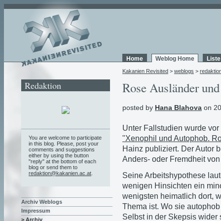
Home
Weblog Home
List
Kakanien Revisited
>
weblogs
>
redaktio
Redaktion
Rose Ausländer un
posted by
Hana Blahova
on 20
Unter Fallstudien wurde vo
"Xenophil und Autophob. R
You are welcome to participate
in this blog. Please, post your
Hainz publiziert. Der Autor 
comments and suggestions
either by using the button
Anders- oder Fremdheit von
"reply" at the bottom of each
blog or send them to
redaktion@kakanien.ac.at
.
Seine Arbeitshypothese laut
wenigen Hinsichten ein mino
wenigsten heimatlich dort, w
Archiv Weblogs
Thema ist. Wo sie autophob i
Impressum
Selbst in der Skepsis wider s
> Archiv