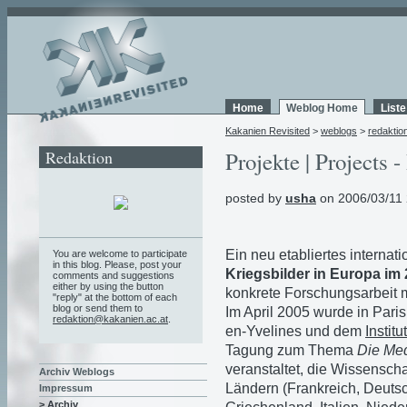
Home
Weblog Home
List
Kakanien Revisited
>
weblogs
>
redaktio
Redaktion
Projekte | Projects -
posted by
usha
on 2006/03/11 
Ein neu etabliertes internat
You are welcome to participate
in this blog. Please, post your
Kriegsbilder in Europa im
comments and suggestions
either by using the button
konkrete Forschungsarbeit 
"reply" at the bottom of each
blog or send them to
Im April 2005 wurde in Pari
redaktion@kakanien.ac.at
.
en-Yvelines und dem
Institut
Tagung zum Thema
Die Med
veranstaltet, die Wissensch
Archiv Weblogs
Ländern (Frankreich, Deutsc
Impressum
> Archiv