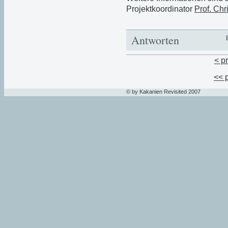
Projektkoordinator
Prof. Chr
Antworten
< p
<< 
© by Kakanien Revisited 2007