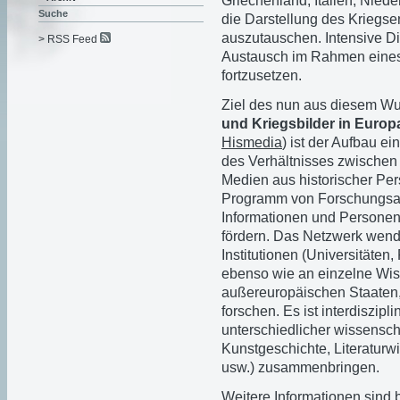
Griechenland, Italien, Nied
Suche
die Darstellung des Kriegse
auszutauschen. Intensive D
> RSS Feed
Austausch im Rahmen eines 
fortzusetzen.
Ziel des nun aus diesem W
und Kriegsbilder in Europ
Hismedia
) ist der Aufbau e
des Verhältnisses zwischen
Medien aus historischer Pe
Programm von Forschungsakt
Informationen und Personen 
fördern. Das Netzwerk wende
Institutionen (Universitäte
ebenso wie an einzelne Wis
außereuropäischen Staaten
forschen. Es ist interdiszipli
unterschiedlicher wissenscha
Kunstgeschichte, Literaturw
usw.) zusammenbringen.
Weitere Informationen sind 