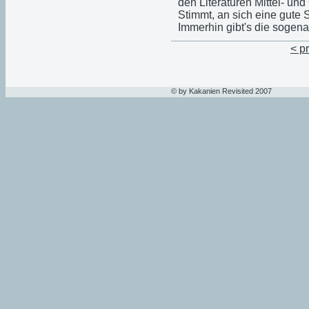
den Literaturen Mittel- un
Stimmt, an sich eine gute 
Immerhin gibt's die sogen
< p
© by Kakanien Revisited 2007