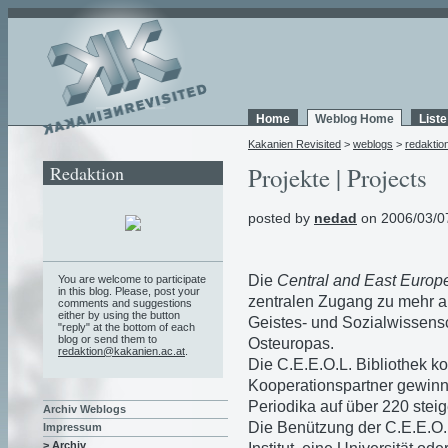
Home
Weblog Home
List
Kakanien Revisited
>
weblogs
>
redaktio
Redaktion
Projekte | Projects
posted by
nedad
on 2006/03/0
Die
Central and East Europe
You are welcome to participate
in this blog. Please, post your
zentralen Zugang zu mehr al
comments and suggestions
either by using the button
Geistes- und Sozialwissensc
"reply" at the bottom of each
blog or send them to
Osteuropas.
redaktion@kakanien.ac.at
.
Die C.E.E.O.L. Bibliothek k
Kooperationspartner gewinn
Periodika auf über 220 steig
Archiv Weblogs
Die Benützung der C.E.E.O.
Impressum
> Archiv