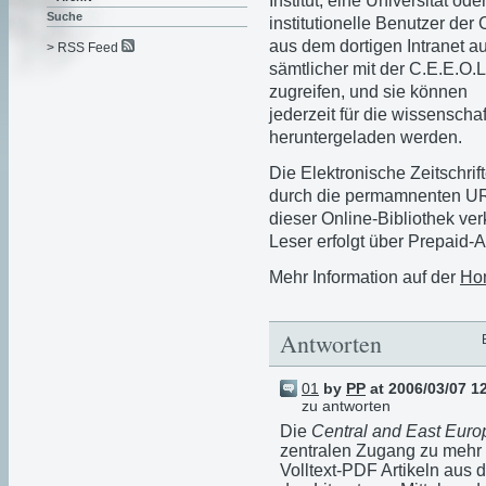
Institut, eine Universität ode
Suche
institutionelle Benutzer der
aus dem dortigen Intranet auf
> RSS Feed
sämtlicher mit der C.E.E.O.L
zugreifen, und sie können
jederzeit für die wissensch
heruntergeladen werden.
Die Elektronische Zeitschri
durch die permamnenten URL
dieser Online-Bibliothek ver
Leser erfolgt über Prepaid-
Mehr Information auf der
Hom
Antworten
01
by
PP
at 2006/03/07 1
zu antworten
Die
Central and East Euro
zentralen Zugang zu mehr 
Volltext-PDF Artikeln aus