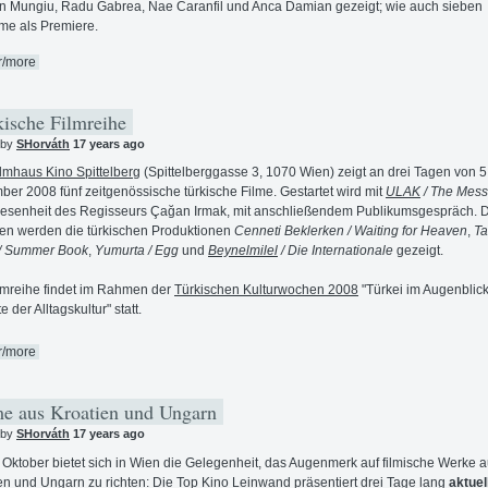
an Mungiu, Radu Gabrea, Nae Caranfil und Anca Damian gezeigt; wie auch sieben
lme als Premiere.
r/more
ische Filmreihe
 by
SHorváth
17 years ago
ilmhaus Kino Spittelberg
(Spittelberggasse 3, 1070 Wien) zeigt an drei Tagen von 5.
er 2008 fünf zeitgenössische türkische Filme. Gestartet wird mit
ULAK
/ The Mes
esenheit des Regisseurs Çağan Irmak, mit anschließendem Publikumsgespräch. 
en werden die türkischen Produktionen
Cenneti Beklerken / Waiting for Heaven
,
Ta
 / Summer Book
,
Yumurta / Egg
und
Beynelmilel
/ Die Internationale
gezeigt.
lmreihe findet im Rahmen der
Türkischen Kulturwochen 2008
"Türkei im Augenblick
 der Alltagskultur" statt.
r/more
e aus Kroatien und Ungarn
 by
SHorváth
17 years ago
 Oktober bietet sich in Wien die Gelegenheit, das Augenmerk auf filmische Werke 
en und Ungarn zu richten: Die
Top Kino
Leinwand präsentiert drei Tage lang
aktuel