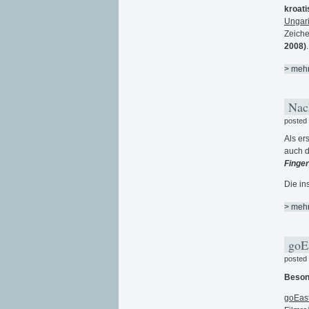
kroati
Ungari
Zeiche
2008)
.
> meh
Nach
posted
Als er
auch d
Finger
Die in
> meh
goEa
posted
Besond
goEas