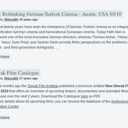
 Rethinking German-Turkish Cinema - Austin, USA 03/10
 by
SHorváth
16 years ago
st twenty years have seen the emergence of German-Turkish cinema as an integral
ification German cinema and transnational European cinema. Today Fatih Akin is
ered one of the most innovative German directors, whereas Thomas Arslan, Yilmaz 
 Yavuz, Ayse Polat, and Seyhan Derin provide filmic perspectives on the problems of 
-, and third-generation immigrants. ...
r/more
ak Film Catalogue
 by
SHorváth
17 years ago
l months ago the
Slovak Film Institute
published a brochure entitled
New Slovak F
 2010
that offers an overview of upcoming feature, documentary and animated films
lease over the next 2 years. Download the Catalogue
here
as PDF.
re details about all upcoming films, you can browse the database of the
Audiovisua
ation Centre
.
r/more