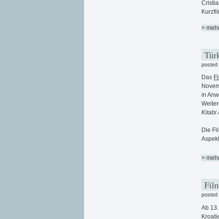
Cristi
Kurzfi
> meh
Türk
posted
Das
F
Novemb
in Anw
Weiter
Kitabi
Die Fi
Aspekte
> meh
Film
posted
Ab 13.
Kroati