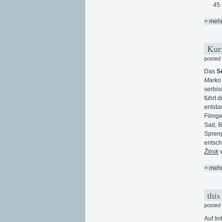
45 
> meh
Kurz
posted
Das
S
Marko
serbis
führt 
entsta
Filmge
Sad, B
Spreng
entsch
Žilnik
> meh
this
posted
Auf In