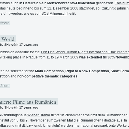
rstmals auch
in Österreich ein Menschenrechts-Filmfestival
geschaffen.
This hu
 das heute beginnend bis zum 12. Dezember 2008 stattfindet, soll zukünftig jährlich
eführt werden, wie es von
SOS Mitmensch
heißt.
r/more
 World
 by
SHorváth
17 years ago
bmission deadline for the
11th One World Human Rights International Documentar
al
taking place in Prague from 11 to 19 March 2009
was extended till 30th Novem
can be selected for the
Main Competition, Right to Know Competition, Short For
tition
and
non-competitive thematic categories
.
r/more
ierte Filme aus Rumänien
 by
SHorváth
17 years ago
olksbildungshaus
Wiener Urania
richtet in Zusammenarbeit mit dem Rumänischen
institut von 5. bis 9. November zum zweiten Mal die
Rumänischen Filmtage
aus. In
alfassung (mit dt. bzw. engl. Untertiteln) werden international preisgekrönte Werke 