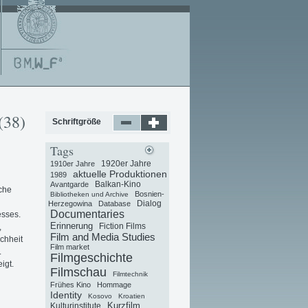
(38)
Schriftgröße
Tags
1920er Jahre
1910er Jahre
aktuelle Produktionen
1989
Balkan-Kino
Avantgarde
sche
Bosnien-
Bibliotheken und Archive
Dialog
Herzegowina
Database
Documentaries
esses.
Erinnerung
Fiction Films
,
Film and Media Studies
chheit
Film market
.
Filmgeschichte
igt.
Filmschau
Filmtechnik
Frühes Kino
Hommage
Identity
Kosovo
Kroatien
Kurzfilm
Kulturinstitute