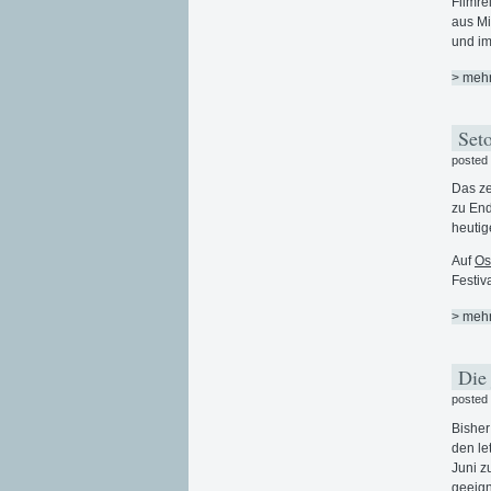
Filmre
aus Mi
und i
> meh
Seto
posted
Das ze
zu End
heutig
Auf
Os
Festiv
> meh
Die 
posted
Bisher
den le
Juni z
geeign