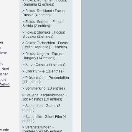
>
Fokus: Rumänien / Focus:
Romania (2 entries)
>
Fokus: Russland / Focus:
Russia (4 entries)
>
Fokus: Serbien - Focus:
Serbia (2 entries)
>
Fokus: Slowakei / Focus:
Slovakia (2 entries)
on
>
Fokus: Tschechien - Focus:
Czech Republic (11 entries)
n
iese
>
Fokus: Ungarn - Focus:
Hungary (14 entries)
die
>
Kino - Cinema (8 entries)
n Novi
>
Literatur - -e (11 entries)
scher
>
Präsentation - Presentation
s die
(41 entries)
Želimir
>
Sommerkino (13 entries)
>
Stellenausschreibungen -
Job Postings (19 entries)
>
Stipendien - Grants (3
entries)
>
Stummfilm - Silent Film (4
entries)
>
Veranstaltungen -
wurde
Conferences (45 entries)