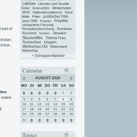
Lektüre
Literatur und Visuelle
Kultur
local artists
Minderheiten
MOE
Nationalsozialismus
Neue
politischer Film
Welle
Polen
Projekte
post-1989
Praktika
restaurierte Fassung
 part of
Rezeptionsforschung
Rumänien
Russland
Slowakei
Serbien
Stummfilm
Thema Frau
Arslan,
Tschechien
Ungarn
first-,
Werkschau Ost
Widerstand
Workshop
> Schlagworttabelle
Calendar
<
AUGUST 2026
>
MO
DI
MI
DO
FR
SA
SO
ilms
0
0
0
0
0
1
2
 slated
3
4
5
6
7
8
9
10
11
12
13
14
15
16
l
17
18
19
20
21
22
23
24
25
26
27
28
29
30
31
0
0
0
0
0
0
Topics