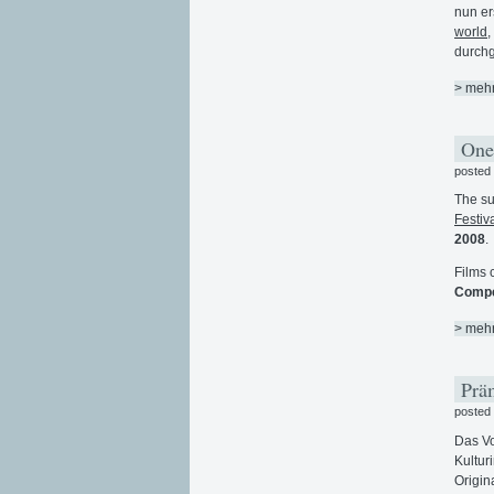
nun e
world
,
durchg
> meh
One
posted
The su
Festiv
2008
.
Films 
Compe
> meh
Präm
posted
Das V
Kultur
Origin