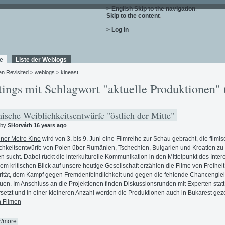
> English
Skip to the navigation
.
Skip to the content
.
> Log in
e
Liste der Weblogs
en Revisited
>
weblogs
> kineast
tings mit Schlagwort "aktuelle Produktionen" 
ische Weiblichkeitsentwürfe "östlich der Mitte"
 by
SHorváth
16 years ago
ner Metro Kino
wird von 3. bis 9. Juni eine Filmreihe zur Schau gebracht, die filmi
chkeitsentwürfe von Polen über Rumänien, Tschechien, Bulgarien und Kroatien zu
en sucht. Dabei rückt die interkulturelle Kommunikation in den Mittelpunkt des Inter
nem kritischen Blick auf unsere heutige Gesellschaft erzählen die Filme von Freiheit
rität, dem Kampf gegen Fremdenfeindlichkeit und gegen die fehlende Chancenglei
auen. Im Anschluss an die Projektionen finden Diskussionsrunden mit Experten statt
rsetzt und in einer kleineren Anzahl werden die Produktionen auch in Bukarest geze
 Filmen
r/more