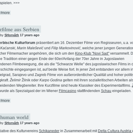
spielen. >>>
r/more
filme aus Serbien
 by
SHorváth
17 years ago
erbische Kulturforum
präsentiert am 16. Dezember Filme von Regisseuren, u.a. v
 Kaćanski
,
Marin Malešević
und
Filip Markovinović
, welche jener jungen Generatio
cher Filmemacher angehören, die sich um den
Kino-Klub "Novi Sad"
versammelt. D
die Tradition einer gegen Ende der 60er/Anfang der 70er Jahre in Jugoslawien
ndenen Filmbewegung, die als die "Schwarze Welle" des jugoslawischen Films in 
schichte eingegangen ist, auf beste Weise fort. In jener Zeit entstanden vor allem i
elgrad, Sarajevo und Zagreb Filme von außerordentlicher Qualität und hoher politi
kraft.
Želimir
Žilnik oder
Karpo Godina
gelten mit ihren sozialkritischen Arbeiten al
eidenden Wegbereiter. Ihre Kurzfilme sind heute Klassiker des Experimentalfilms.
wurde als Spezialgast der im Wiener
Filmcasino
stattfindenden
Schau
eingeladen.
r/more
 human world
 by
SHorváth
17 years ago
itiative des Kulturvereins
Schikaneder
in Zusammenarbeit mit
Delta Cultura Austria