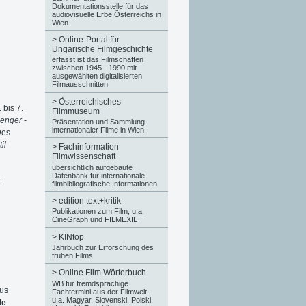
Dokumentationsstelle für das
audiovisuelle Erbe Österreichs in
Wien
>
Online-Portal für
Ungarische Filmgeschichte
erfasst ist das Filmschaffen
zwischen 1945 - 1990 mit
ausgewählten digitalisierten
Filmausschnitten
>
Österreichisches
 bis 7.
Filmmuseum
senger
-
Präsentation und Sammlung
internationaler Filme in Wien
Des
til
>
Fachinformation
Filmwissenschaft
übersichtlich aufgebaute
Datenbank für internationale
.
filmbibliografische Informationen
>
edition text+kritik
Publikationen zum Film, u.a.
CineGraph und FILMEXIL
>
KINtop
Jahrbuch zur Erforschung des
frühen Films
>
Online Film Wörterbuch
WB für fremdsprachige
aus
Fachtermini aus der Filmwelt,
u.a. Magyar, Slovenski, Polski,
le