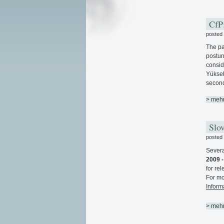
CfP:
posted
The pa
postun
consid
Yüksel
second
> meh
Slov
posted
Severa
2009 -
for re
For mo
Inform
> meh