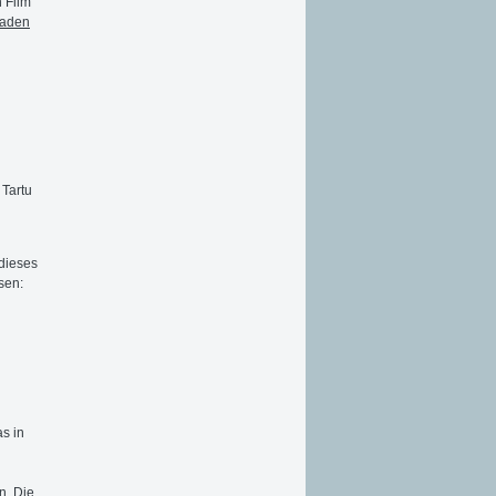
 Film
baden
 Tartu
dieses
sen:
as in
n. Die