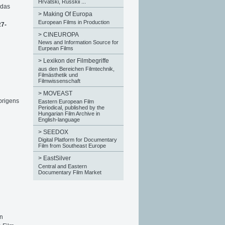
Hrvatski, Russkii ...
 das
>
Making Of Europa
European Films in Production
27-
>
CINEUROPA
News and Information Source for
Eurpean Films
>
Lexikon der Filmbegriffe
aus den Bereichen Filmtechnik,
Filmästhetik und
Filmwissenschaft
>
MOVEAST
brigens
Eastern European Film
Periodical, published by the
Hungarian Film Archive in
English-language
>
SEEDOX
Digital Platform for Documentary
Film from Southeast Europe
>
EastSilver
Central and Eastern
Documentary Film Market
en