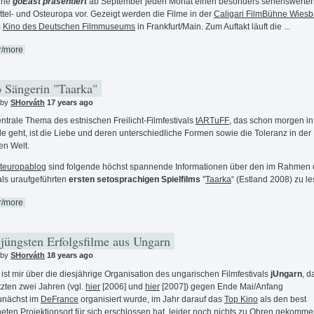
ihe
goEast präsentiert
ab September jeden Monat einen besonders sehenswerten
ttel- und Osteuropa vor. Gezeigt werden die Filme in der
Caligari FilmBühne Wies
m
Kino des Deutschen Filmmuseums
in Frankfurt/Main. Zum Auftakt läuft die ...
r/more
 Sängerin "Taarka"
 by
SHorváth
17 years ago
ntrale Thema des estnischen Freilicht-Filmfestivals
tARTuFF
, das schon morgen in
e geht, ist die Liebe und deren unterschiedliche Formen sowie die Toleranz in der
en Welt.
teuropablog
sind folgende höchst spannende Informationen über den im Rahmen 
als uraufgeführten
ersten setosprachigen Spielfilms
"
Taarka
“ (Estland 2008) zu le
r/more
jüngsten Erfolgsfilme aus Ungarn
 by
SHorváth
18 years ago
 ist mir über die diesjährige Organisation des ungarischen Filmfestivals
jUngarn
, d
tzten zwei Jahren (vgl.
hier
[2006] und
hier
[2007]) gegen Ende Mai/Anfang
unächst im
DeFrance
organisiert wurde
, im Jahr darauf das
Top Kino
als den best
eten Projektionsort für sich erschlossen hat, leider noch nichts zu Ohren gekomme