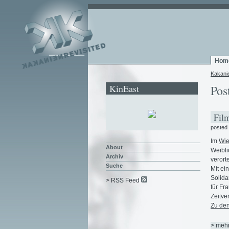
Hom
Kakani
KinEast
Pos
Film
posted
Im
Wie
About
Weibli
Archiv
verort
Suche
Mit ei
Solida
> RSS Feed
für Fr
Zeitve
Zu den
> meh