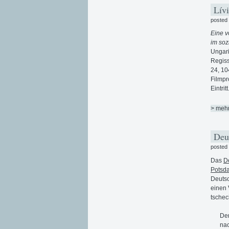
Lívi
posted
Eine v
im soz
Ungari
Regiss
24, 10
Filmpr
Eintritt
> meh
Deut
posted
Das
D
Potsd
Deutsc
einen 
tschec
Der
nac