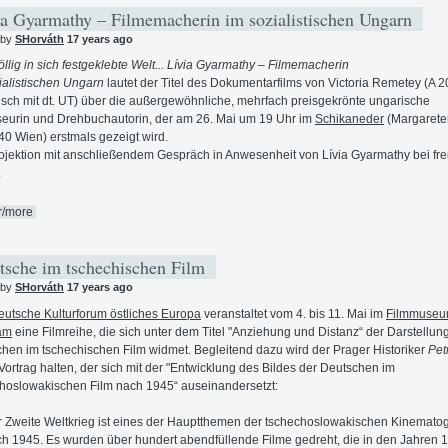
a Gyarmathy – Filmemacherin im sozialistischen Ungarn
 by
SHorváth
17 years ago
öllig in sich festgeklebte Welt... Lívia Gyarmathy – Filmemacherin
ialistischen Ungarn
lautet der Titel des Dokumentarfilms von Victoria Remetey (A 2
sch mit dt. UT) über die außergewöhnliche, mehrfach preisgekrönte ungarische
eurin und Drehbuchautorin, der am 26. Mai um 19 Uhr im
Schikaneder
(Margarete
40 Wien) erstmals gezeigt wird.
ojektion mit anschließendem Gespräch in Anwesenheit von Lívia Gyarmathy bei fr
.
r/more
sche im tschechischen Film
 by
SHorváth
17 years ago
eutsche Kulturforum östliches Europa
veranstaltet vom 4. bis 11. Mai im
Filmmuse
am
eine Filmreihe, die sich unter dem Titel "Anziehung und Distanz“ der Darstellun
hen im tschechischen Film widmet. Begleitend dazu wird der Prager Historiker
Pet
Vortrag halten, der sich mit der "Entwicklung des Bildes der Deutschen im
hoslowakischen Film nach 1945“ auseinandersetzt:
 Zweite Weltkrieg ist eines der Hauptthemen der tschechoslowakischen Kinematog
h 1945. Es wurden über hundert abendfüllende Filme gedreht, die in den Jahren 