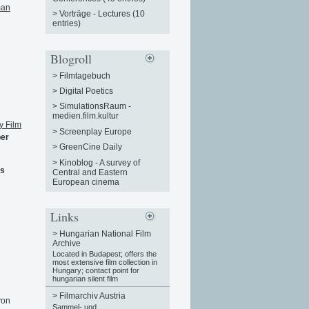
man
>
Vorträge - Lectures (10
entries)
Blogroll
>
Filmtagebuch
>
Digital Poetics
>
SimulationsRaum -
medien.film.kultur
y Film
>
Screenplay Europe
ber
>
GreenCine Daily
>
Kinoblog - A survey of
ms
Central and Eastern
European cinema
Links
>
Hungarian National Film
Archive
Located in Budapest; offers the
most extensive film collection in
Hungary; contact point for
hungarian silent film
>
Filmarchiv Austria
von
Sammel- und