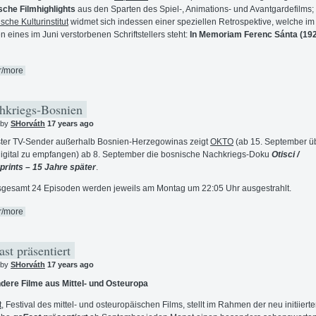
sche Filmhighlights
aus den Sparten des Spiel-, Animations- und Avantgardefilms;
sche Kulturinstitut
widmet sich indessen einer speziellen Retrospektive, welche im
n eines im Juni verstorbenen Schriftstellers steht:
In Memoriam Ferenc Sánta (19
r/more
kriegs-Bosnien
 by
SHorváth
17 years ago
ster TV-Sender außerhalb Bosnien-Herzegowinas zeigt
OKTO
(ab 15. September ü
igital zu empfangen) ab 8. September die bosnische Nachkriegs-Doku
Otisci /
prints – 15 Jahre später
.
sgesamt 24 Episoden werden jeweils am Montag um 22:05 Uhr ausgestrahlt.
r/more
st präsentiert
 by
SHorváth
17 years ago
ere Filme aus Mittel- und Osteuropa
t
, Festival des mittel- und osteuropäischen Films, stellt im Rahmen der neu initiiert