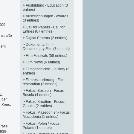
>
Ausbildung - Education (3
entries)
>
Auszeichnungen - Awards
(3 entries)
009,
>
Call for Papers - Call for
Entries (67 entries)
nstraße
>
Digital Cinema (2 entries)
>
Dokumentarfilm -
eiem
Documentary Film (7 entries)
>
Film Festivals (58 entries)
>
Film News (4 entries)
>
Filmgeschichte - -history (3
entries)
>
Filmrestaurierung - Film
restoration (2 entries)
>
Fokus: Bosnien - Focus:
um
Bosnia (4 entries)
g der
>
Fokus: Kroatien - Focus:
r Koura
Croatia (2 entries)
>
Fokus: Mazedonien- Focus:
Macedonia (1 entries)
>
Fokus: Polen / Focus:
rafie
Poland (1 entries)
1939–