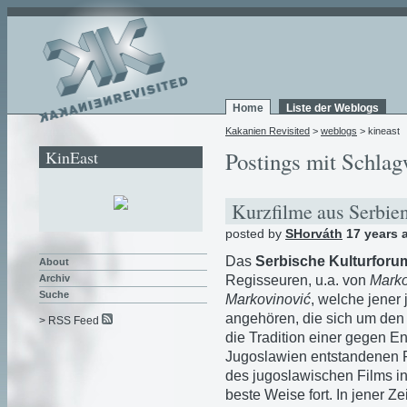
Home
Liste der Weblogs
Kakanien Revisited
>
weblogs
> kineast
KinEast
Postings mit Schlag
Kurzfilme aus Serbie
posted by
SHorváth
17 years 
Das
Serbische Kulturfor
About
Regisseuren, u.a. von
Marko
Archiv
Suche
Markovinović
, welche jener
angehören, die sich um de
> RSS Feed
die Tradition einer gegen E
Jugoslawien entstandenen F
des jugoslawischen Films in
beste Weise fort. In jener Z