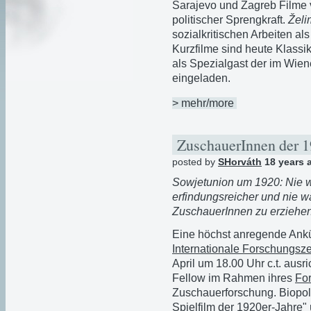
Sarajevo und Zagreb Filme 
politischer Sprengkraft.
Želi
sozialkritischen Arbeiten al
Kurzfilme sind heute Klassi
als Spezialgast der im Wie
eingeladen.
> mehr/more
ZuschauerInnen der 1
posted by
SHorváth
18 years 
Sowjetunion um 1920: Nie 
erfindungsreicher und nie wa
ZuschauerInnen zu erziehen
Eine höchst anregende Ankü
Internationale Forschungsz
April um 18.00 Uhr c.t. ausri
Fellow im Rahmen ihres
Fo
Zuschauerforschung. Biopoli
Spielfilm der 1920er-Jahre"