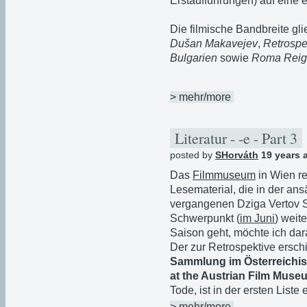
Erstaufführungen) auf eine e
Die filmische Bandbreite gli
Dušan Makavejev
,
Retrospe
Bulgarien
sowie
Roma Reig
> mehr/more
Literatur - -e - Part 3
posted by
SHorváth
19 years 
Das
Filmmuseum
in Wien re
Lesematerial, die in der ans
vergangenen Dziga Vertov 
Schwerpunkt (
im Juni
) weit
Saison geht, möchte ich dar
Der zur Retrospektive ersc
Sammlung im Österreichis
at the Austrian Film Muse
Tode, ist in der ersten Liste 
> mehr/more