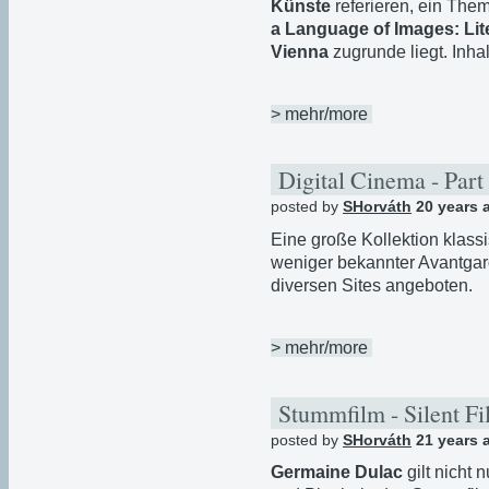
Künste
referieren, ein The
a Language of Images: Lite
Vienna
zugrunde liegt. Inha
> mehr/more
Digital Cinema - Part
posted by
SHorváth
20 years 
Eine große Kollektion klass
weniger bekannter Avantgar
diversen Sites angeboten.
> mehr/more
Stummfilm - Silent Fi
posted by
SHorváth
21 years 
Germaine Dulac
gilt nicht 