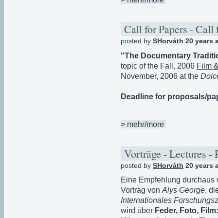
Call for Papers - Call 
posted by
SHorváth
20 years 
"The Documentary Traditi
topic of the Fall, 2006
Film &
November, 2006 at the
Dolc
Deadline for proposals/pa
> mehr/more
Vorträge - Lectures - 
posted by
SHorváth
20 years 
Eine Empfehlung durchaus we
Vortrag von
Alys George
, d
Internationales Forschungs
wird über
Feder, Foto, Film