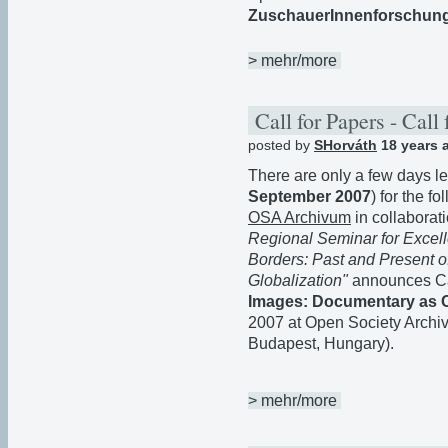
ZuschauerInnenforschung 
> mehr/more
Call for Papers - Call 
posted by
SHorváth
18 years 
There are only a few days le
September 2007
) for the f
OSA Archivum
in collabora
Regional Seminar for Excell
Borders: Past and Present of
Globalization"
announces Cal
Images: Documentary as C
2007 at Open Society Archi
Budapest, Hungary).
> mehr/more