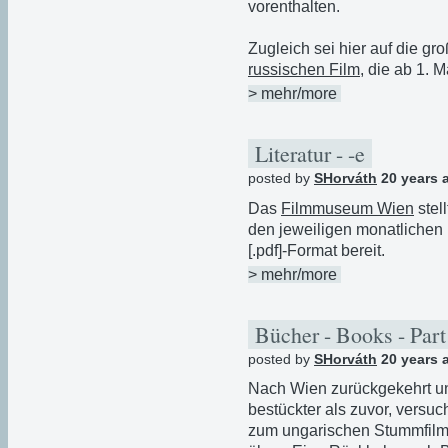
vorenthalten.
Zugleich sei hier auf die gr
russischen Film
, die ab 1. M
> mehr/more
Literatur - -e
posted by
SHorváth
20 years 
Das
Filmmuseum Wien
stel
den jeweiligen monatliche
[.pdf]-Format bereit.
> mehr/more
Bücher - Books - Par
posted by
SHorváth
20 years 
Nach Wien zurückgekehrt un
bestückter als zuvor, versu
zum ungarischen Stummfilm t