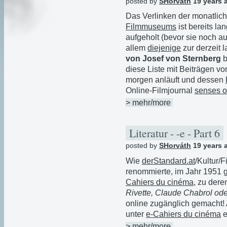
posted by
SHorváth
19 years 
Das Verlinken der monatli
Filmmuseums
ist bereits la
aufgeholt (bevor sie noch 
allem
diejenige
zur derzeit 
von Josef von Sternberg
b
diese Liste mit Beiträgen v
morgen anläuft und dessen
Online-Filmjournal
senses o
> mehr/more
Literatur - -e - Part 6
posted by
SHorváth
19 years 
Wie
derStandard.at
/Kultur/F
renommierte, im Jahr 1951 g
Cahiers du cinéma
, zu der
Rivette, Claude Chabrol od
online zugänglich gemacht! 
unter
e-Cahiers du cinéma
e
> mehr/more