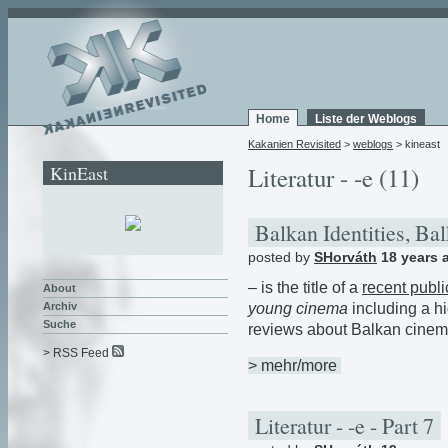
Home
Liste der Weblogs
Kakanien Revisited
>
weblogs
> kineast
KinEast
Literatur - -e (11)
Balkan Identities, B
posted by
SHorváth
18 years 
– is the title of a
recent publi
About
young cinema
including a hi
Archiv
Suche
reviews about Balkan cinem
> RSS Feed
> mehr/more
Literatur - -e - Part 7