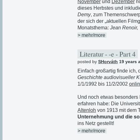
November
und
Dezember
ri
dieses Herbstes und inkludi
Demy
, zum Themenschwer
der sich der „aktuellen Fil
Monatsthema:
Jean Renoir,
> mehr/more
Literatur - -e - Part 4
posted by
SHorváth
19 years 
Einfach großartig finde ich,
Geschichte audiovisueller 
1/1/1992 bis 11/2/2002
onli
Und noch etwas besonders E
erfahren habe: Die Universi
Altenloh
von 1913 mit dem T
Unternehmung und die soz
ins Netz gestellt!
> mehr/more