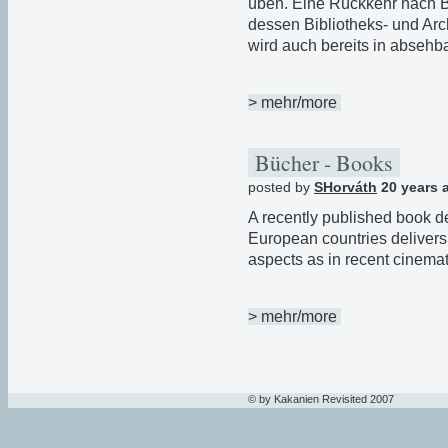
üben. Eine Rückkehr nach 
dessen Bibliotheks- und Arc
wird auch bereits in absehb
> mehr/more
Bücher - Books
posted by
SHorváth
20 years 
A recently published book de
European countries delivers a
aspects as in recent cinemat
> mehr/more
© by Kakanien Revisited 2007