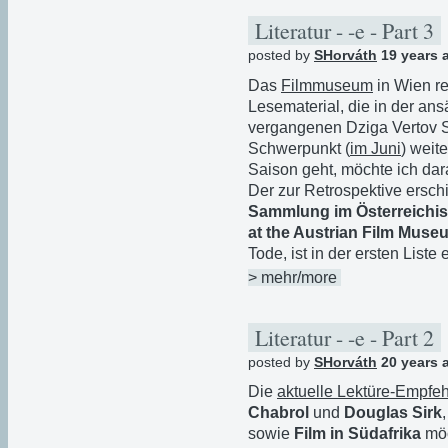
Literatur - -e - Part 3
posted by
SHorváth
19 years 
Das
Filmmuseum
in Wien re
Lesematerial, die in der ans
vergangenen Dziga Vertov 
Schwerpunkt (
im Juni
) weit
Saison geht, möchte ich dar
Der zur Retrospektive ersc
Sammlung im Österreichis
at the Austrian Film Muse
Tode, ist in der ersten Liste 
> mehr/more
Literatur - -e - Part 2
posted by
SHorváth
20 years 
Die
aktuelle Lektüre-Empfe
Chabrol
und
Douglas Sirk
sowie
Film in Südafrika
möc