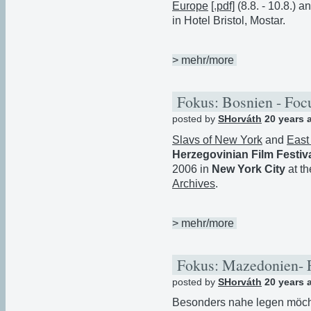
Europe
[.pdf]
(8.8. - 10.8.) a
in Hotel Bristol, Mostar.
> mehr/more
Fokus: Bosnien - Focu
posted by
SHorváth
20 years 
Slavs of New York
and
East
Herzegovinian Film Festiv
2006 in
New York City
at th
Archives
.
> mehr/more
Fokus: Mazedonien- 
posted by
SHorváth
20 years 
Besonders nahe legen möch