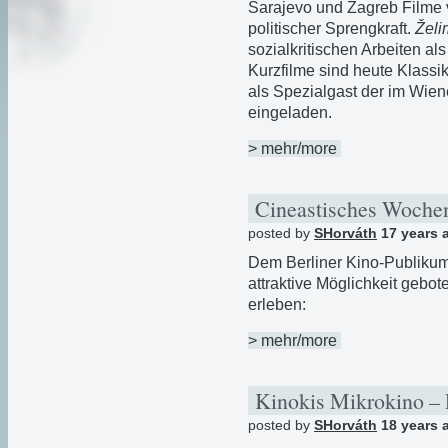
Sarajevo und Zagreb Filme 
politischer Sprengkraft.
Želi
sozialkritischen Arbeiten al
Kurzfilme sind heute Klassi
als Spezialgast der im Wie
eingeladen.
> mehr/more
Cineastisches Wochen
posted by
SHorváth
17 years 
Dem Berliner Kino-Publikum
attraktive Möglichkeit gebot
erleben:
> mehr/more
Kinokis Mikrokino – 
posted by
SHorváth
18 years 