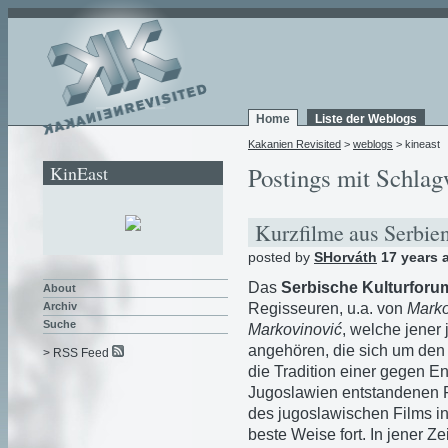
Home
Liste der Weblogs
Kakanien Revisited
>
weblogs
> kineast
KinEast
Postings mit Schlag
Kurzfilme aus Serbie
posted by
SHorváth
17 years 
Das
Serbische Kulturfor
About
Regisseuren, u.a. von
Marko
Archiv
Suche
Markovinović
, welche jener
angehören, die sich um de
> RSS Feed
die Tradition einer gegen E
Jugoslawien entstandenen F
des jugoslawischen Films in
beste Weise fort. In jener Z