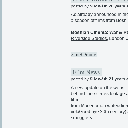
posted by
SHorváth
20 years 
As already announced in th
a season of films from Bosn
Bosnian Cinema: War & P
Riverside Studios
, London ..
> mehr/more
Film News
posted by
SHorváth
21 years 
A new update on the websi
behind-the-scenes footage a
film
from Macedonian writer/dire
vek/Good bye 20th century) a
smugglers.