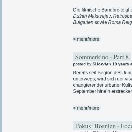
Die filmische Bandbreite gli
Dušan Makavejev
,
Retrospe
Bulgarien
sowie
Roma Reig
> mehr/more
Sommerkino - Part 8
posted by
SHorváth
19 years 
Bereits seit Beginn des Ju
unterwegs, wird sich der vi
changierender urbaner Kuli
September hinein erstrecken 
> mehr/more
Fokus: Bosnien - Focu