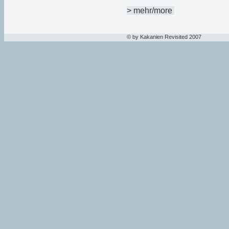
> mehr/more
© by Kakanien Revisited 2007