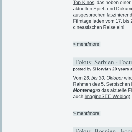
Top-Kinos
, das neben einer
aktuellen Spiel- und Dokume
ausgesprochen faszinierende
Filmtage
laden vom 17. bis 
cineastischen Reise ein!
> mehr/more
Fokus: Serbien - Focu
posted by
SHorváth
20 years 
Vom
26. bis 30. Oktober
wird
Rahmen des
5. Serbischen 
Montenegro
das aktuelle F
auch
ImagineSEE-Weblog
)
> mehr/more
Fokus: Bosnien - Foc