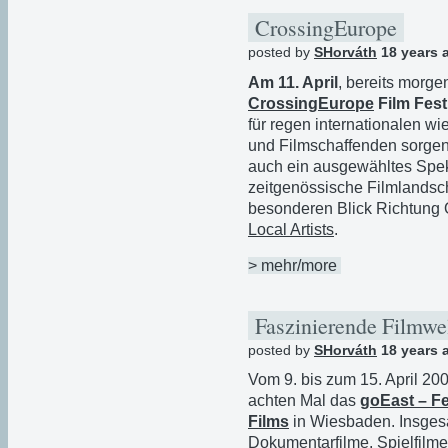
CrossingEurope
posted by
SHorváth
18 years 
Am 11. April
, bereits morge
CrossingEurope
Film Fest
für regen internationalen w
und Filmschaffenden sorgen
auch ein ausgewähltes Spek
zeitgenössische Filmlandsc
besonderen Blick Richtung O
Local Artists
.
> mehr/more
Faszinierende Filmwe
posted by
SHorváth
18 years 
Vom 9. bis zum 15. April 20
achten Mal das
goEast – Fe
Films
in Wiesbaden. Insgesa
Dokumentarfilme, Spielfilme