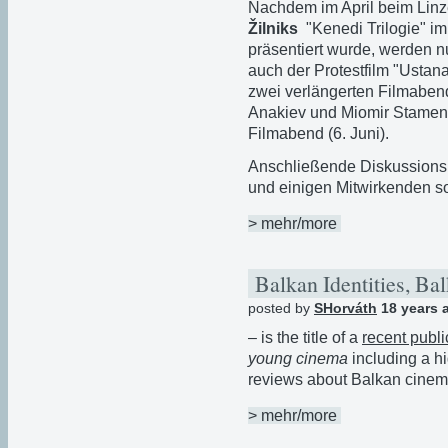
Nachdem im April beim Lin
Žilniks
"Kenedi Trilogie" i
präsentiert wurde, werden nu
auch der Protestfilm "Ustan
zwei verlängerten Filmabe
Anakiev und Miomir Stamenk
Filmabend (6. Juni).
Anschließende Diskussionsr
und einigen Mitwirkenden so
> mehr/more
Balkan Identities, B
posted by
SHorváth
18 years 
– is the title of a
recent publi
young cinema
including a hi
reviews about Balkan cinem
> mehr/more