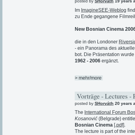
posted by
SHorváth
19 years 
Im
ImagineSEE-Weblog
find
zu Ende gegangene Filmrei
New Bosnian Cinema 200
die in den Londoner
Riversi
- ein Panorama des aktuell
bot. Die Präsentation wurde
1962 - 2006
ergänzt.
> mehr/more
Vorträge - Lectures - 
posted by
SHorváth
20 years 
The
International Forum Bo
Kosanović
(Belgrade) entitl
Bosnian Cinema
[.pdf]
.
The lecture is part of the in