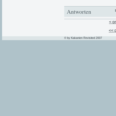
Antworten
< p
<< 
© by Kakanien Revisited 2007