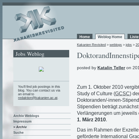
Home
Weblog Home
List
Kakanien Revisited
>
weblogs
>
jobs
>
2
Jobs Weblog
DoktorandInnenstip
posted by
Katalin Teller
on 201
Zum 1. Oktober 2010 vergibt
You'll find job postings in this
blog. You can contact us via
Study of Culture (
GCSC
) de
an email to
redaktion@kakanien.ac.at
.
Doktoranden/-innen-Stipend
Stipendien beträgt zunächst 
Verlängerungen um jeweils e
Archiv Weblogs
1. März 2010
.
Impressum
> Archiv
Das im Rahmen der Exzellen
Suche
geförderte International Gra