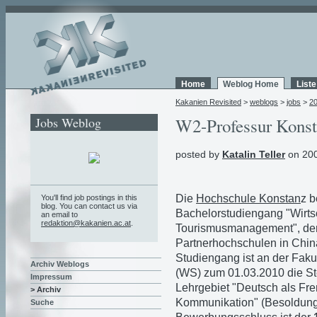
Home
Weblog Home
List
Kakanien Revisited
>
weblogs
>
jobs
>
2
Jobs Weblog
W2-Professur Kons
posted by
Katalin Teller
on 200
Die
Hochschule Konstan
z b
You'll find job postings in this
blog. You can contact us via
Bachelorstudiengang "Wirts
an email to
redaktion@kakanien.ac.at
.
Tourismusmanagement", der
Partnerhochschulen in China
Studiengang ist an der Faku
Archiv Weblogs
(WS) zum 01.03.2010 die Ste
Impressum
Lehrgebiet "Deutsch als Fre
> Archiv
Kommunikation" (Besoldung
Suche