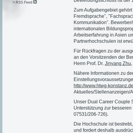
Bewerbungsschluss ist der
> RSS Feed
Zum Aufgabengebiet gehört 
Fremdsprache", "Fachsprache
Kommunikation". Bewerber/i
internationalen Bildungsp
Arbeitserfahrung in Asien un
Partnerhochschulen ist erwü
Für Rückfragen zu der ausg
an den Vorsitzenden der B
Herrn Prof. Dr.
Jinyang Zhu
Nähere Informationen zu de
Einstellungsvoraussetzunge
http://www.htwg-konstanz.d
Aktuelles/Stellenanzeigen/
Unser Dual Career Couple S
Unterstützung zur besseren 
07531/206-726).
Die Hochschule ist bestrebt
und fordert deshalb ausdrüc