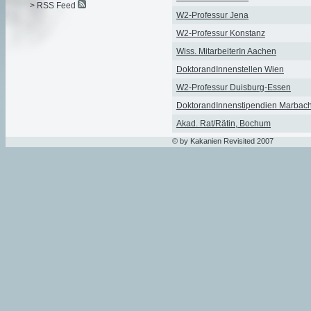
> RSS Feed
W2-Professur Jena
W2-Professur Konstanz
Wiss. MitarbeiterIn Aachen
DoktorandInnenstellen Wien
W2-Professur Duisburg-Essen
DoktorandInnenstipendien Marbac
Akad. Rat/Rätin, Bochum
© by Kakanien Revisited 2007