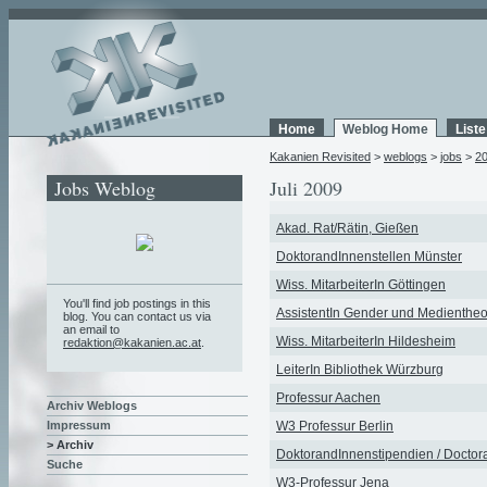
Home
Weblog Home
List
Kakanien Revisited
>
weblogs
>
jobs
>
2
Jobs Weblog
Juli 2009
Akad. Rat/Rätin, Gießen
DoktorandInnenstellen Münster
Wiss. MitarbeiterIn Göttingen
You'll find job postings in this
AssistentIn Gender und Medientheo
blog. You can contact us via
an email to
Wiss. MitarbeiterIn Hildesheim
redaktion@kakanien.ac.at
.
LeiterIn Bibliothek Würzburg
Professur Aachen
Archiv Weblogs
W3 Professur Berlin
Impressum
> Archiv
DoktorandInnenstipendien / Doctora
Suche
W3-Professur Jena