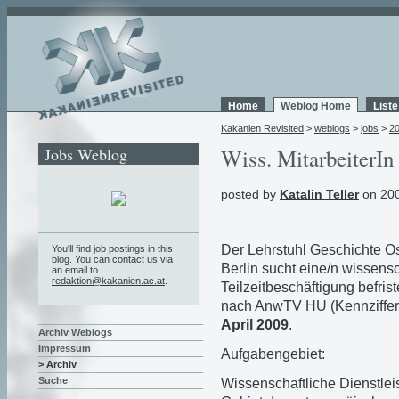
Home
Weblog Home
List
Kakanien Revisited
>
weblogs
>
jobs
>
2
Jobs Weblog
Wiss. MitarbeiterIn
posted by
Katalin Teller
on 200
Der
Lehrstuhl Geschichte O
You'll find job postings in this
blog. You can contact us via
Berlin sucht eine/n wissensch
an email to
redaktion@kakanien.ac.at
.
Teilzeitbeschäftigung befris
nach AnwTV HU (Kennziffer
April 2009
.
Archiv Weblogs
Impressum
Aufgabengebiet:
> Archiv
Suche
Wissenschaftliche Dienstle