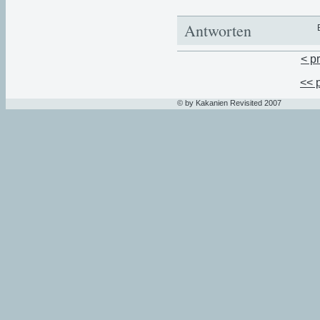
Antworten
< p
<< 
© by Kakanien Revisited 2007