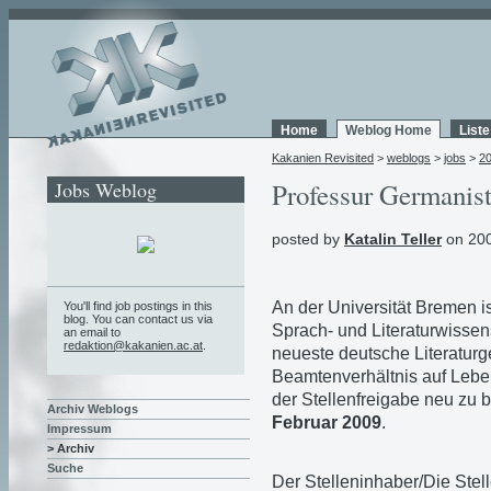
Home
Weblog Home
List
Kakanien Revisited
>
weblogs
>
jobs
>
2
Jobs Weblog
Professur Germanis
posted by
Katalin Teller
on 200
An der Universität Bremen i
You'll find job postings in this
blog. You can contact us via
Sprach- und Literaturwissen
an email to
redaktion@kakanien.ac.at
.
neueste deutsche Literaturge
Beamtenverhältnis auf Leben
der Stellenfreigabe neu zu
Archiv Weblogs
Februar 2009
.
Impressum
> Archiv
Suche
Der Stelleninhaber/Die Stell