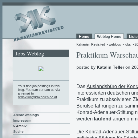
Home
Weblog Home
List
Kakanien Revisited
>
weblogs
>
jobs
>
2
Jobs Weblog
Praktikum Warscha
posted by
Katalin Teller
on 200
Das
Auslandsbüro der Konr
You'll find job postings in this
blog. You can contact us via
interessierten deutschen un
an email to
redaktion@kakanien.ac.at
.
Praktikum zu absolvieren Zie
Berufserfahrungen zu samme
Konrad-Adenauer-Stiftung n
Archiv Weblogs
werden
laufend
angenomm
Impressum
> Archiv
Die Konrad-Adenauer-Stiftung
Suche