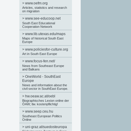
>
www.oefm.org
Articles, statistics and research
on migration
>
www.see-educoop.net
South East Educational
Cooperation Network
>
www.lib.utexas.edu/maps
Maps of historical South East
Europe
>
www.policiesfor-culture.org
Art in South East Europe
>
www.focus-fen.net/
News from Southeast Europe
and Balkans
>
OneWorld - SouthEast
Europe
News and information about the
civil sector in SouthEast Europe.
>
hw.oeaw.ac.at/oebl
Biographisches Lexion online der
ÖAW; tlw. kostenpflichtig!
>
www.seep.ceu.hu
Southeast European Politics
Online
>
uni-graz.at/suedosteuropa