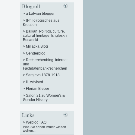
Blogroll
>
a Latvian blogger
>
(Philo)logisches aus
Kroatien
>
Balkan. Politics, culture,
cultural heritage. Engleski i
Bosanski
>
Miljacka Blog
>
Genderblog
>
Recherchenblog: Internet-
und
Fachdatenbankrecherchen
>
Sarajevo 1878-1918
>
Ill-Advised
>
Florian Bieber
>
Salon 21 zu Women's &
Gender History
Links
>
Weblog FAQ
Was Sie schon immer wissen
wollten...