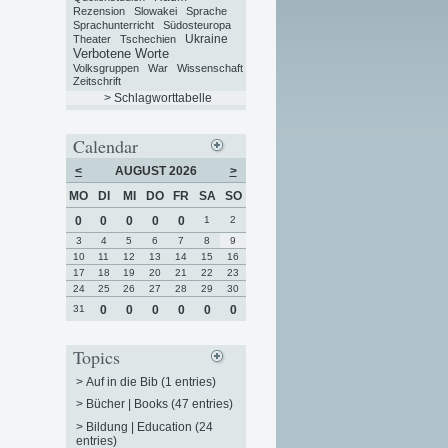
Rezension
Slowakei
Sprache
Sprachunterricht
Südosteuropa
Ukraine
Theater
Tschechien
Verbotene Worte
Volksgruppen
War
Wissenschaft
Zeitschrift
> Schlagworttabelle
Calendar
<
AUGUST 2026
>
MO
DI
MI
DO
FR
SA
SO
0
0
0
0
0
1
2
3
4
5
6
7
8
9
10
11
12
13
14
15
16
17
18
19
20
21
22
23
24
25
26
27
28
29
30
31
0
0
0
0
0
0
Topics
>
Auf in die Bib (1 entries)
>
Bücher | Books (47 entries)
>
Bildung | Education (24
entries)