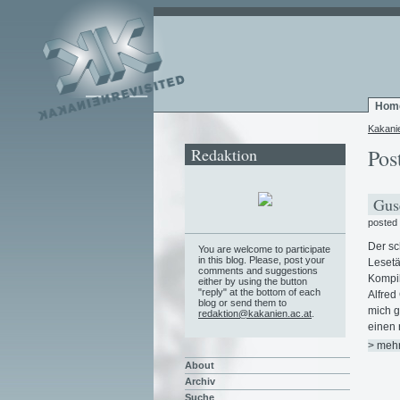
Hom
Kakani
Redaktion
Pos
Guse
posted
Der sc
You are welcome to participate
in this blog. Please, post your
Lesetä
comments and suggestions
Kompil
either by using the button
"reply" at the bottom of each
Alfred
blog or send them to
mich g
redaktion@kakanien.ac.at
.
einen 
> meh
About
Archiv
Suche