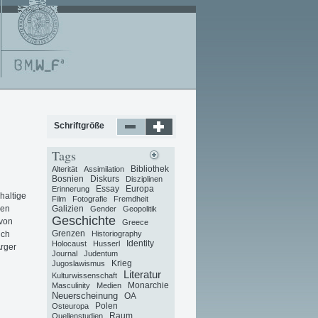
Schriftgröße
Tags
Bibliothek
Alterität
Assimilation
Bosnien
Diskurs
Disziplinen
Essay
Europa
Erinnerung
haltige
Film
Fotografie
Fremdheit
den
Galizien
Gender
Geopolitik
Geschichte
 von
Greece
Grenzen
ich
Historiography
Identity
Holocaust
Husserl
rger
Journal
Judentum
Krieg
Jugoslawismus
Literatur
Kulturwissenschaft
Monarchie
Masculinity
Medien
Neuerscheinung
OA
Polen
Osteuropa
Raum
Quellenstudien