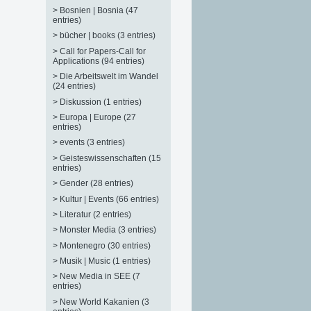
>
Bosnien | Bosnia (47
entries)
>
bücher | books (3 entries)
>
Call for Papers-Call for
Applications (94 entries)
>
Die Arbeitswelt im Wandel
(24 entries)
>
Diskussion (1 entries)
>
Europa | Europe (27
entries)
>
events (3 entries)
>
Geisteswissenschaften (15
entries)
>
Gender (28 entries)
>
Kultur | Events (66 entries)
>
Literatur (2 entries)
>
Monster Media (3 entries)
>
Montenegro (30 entries)
>
Musik | Music (1 entries)
>
New Media in SEE (7
entries)
>
New World Kakanien (3