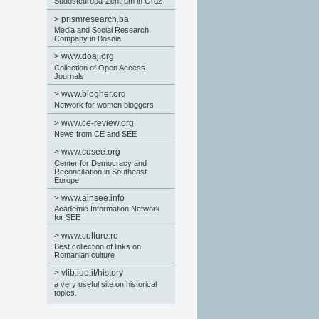
Südosteuropa-Zentrum in Graz
>
prismresearch.ba
Media and Social Research
Company in Bosnia
>
www.doaj.org
Collection of Open Access
Journals
>
www.blogher.org
Network for women bloggers
>
www.ce-review.org
News from CE and SEE
>
www.cdsee.org
Center for Democracy and
Reconciliation in Southeast
Europe
>
www.ainsee.info
Academic Information Network
for SEE
>
www.culture.ro
Best collection of links on
Romanian culture
>
vlib.iue.it/history
a very useful site on historical
topics.