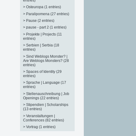
entries)
>
Osteuropa (1 entries)
>
Paralipomena (27 entries)
>
Pause (2 entries)
>
pause - part 2 (1 entries)
>
Projekte | Projects (11
entries)
>
Serbien | Serbia (18
entries)
>
Sind Weblogs Monster? |
Are Weblogs Monsters? (28
entries)
>
Spaces of Identity (29
entries)
>
Sprache | Language (17
entries)
>
Stellenauschreibung | Job
Openings (22 entries)
>
Stipendien | Scholarships
(13 entries)
>
Veranstaltungen |
Conferences (82 entries)
>
Vortrag (1 entries)