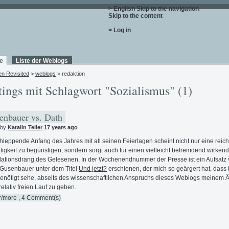
> English
Skip to the navigation
.
Skip to the content
.
> Log in
e
Liste der Weblogs
en Revisited
>
weblogs
> redaktion
tings mit Schlagwort "Sozialismus" (1)
nbauer vs. Dath
 by
Katalin Teller
17 years ago
hleppende Anfang des Jahres mit all seinen Feiertagen scheint nicht nur eine reich
tigkeit zu begünstigen, sondern sorgt auch für einen vielleicht befremdend wirken
ationsdrang des Gelesenen. In der Wochenendnummer der Presse ist ein Aufsatz
 Gusenbauer unter dem Titel
Und jetzt?
erschienen, der mich so geärgert hat, dass 
enötigt sehe, abseits des wissenschaftlichen Anspruchs dieses Weblogs meinem Ä
relativ freien Lauf zu geben.
r/more
, 4 Comment(s)