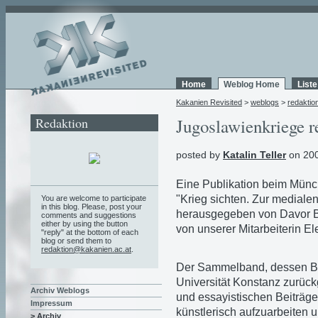
Home
Weblog Home
List
Kakanien Revisited
>
weblogs
>
redaktio
Redaktion
Jugoslawienkriege r
posted by
Katalin Teller
on 200
Eine Publikation beim Münch
"Krieg sichten. Zur mediale
You are welcome to participate
in this blog. Please, post your
herausgegeben von Davor B
comments and suggestions
either by using the button
von unserer Mitarbeiterin El
"reply" at the bottom of each
blog or send them to
redaktion@kakanien.ac.at
.
Der Sammelband, dessen Bes
Universität Konstanz zurückg
Archiv Weblogs
und essayistischen Beiträge
Impressum
künstlerisch aufzuarbeiten u
> Archiv