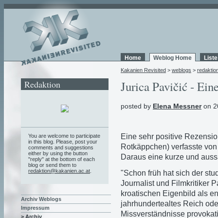
Home
Weblog Home
List
Kakanien Revisited
>
weblogs
>
redaktio
Redaktion
Jurica Pavičić - Ein
posted by
Elena Messner
on 2
Eine sehr positive Rezensi
You are welcome to participate
in this blog. Please, post your
Rotkäppchen) verfasste
von
comments and suggestions
either by using the button
Daraus eine kurze und aussa
"reply" at the bottom of each
blog or send them to
redaktion@kakanien.ac.at
.
"Schon früh hat sich der stud
Journalist und Filmkritiker
kroatischen Eigenbild als 
Archiv Weblogs
jahrhundertealtes Reich od
Impressum
Missverständnisse provokat
> Archiv