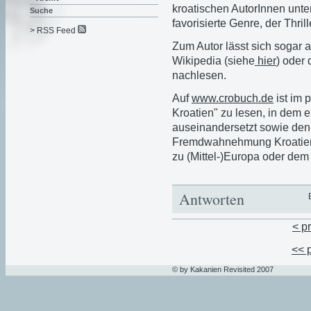
kroatischen AutorInnen unte
Suche
favorisierte Genre, der Thrill
> RSS Feed
Zum Autor lässt sich sogar 
Wikipedia (siehe
hier
) oder
nachlesen.
Auf
www.crobuch.de
ist im 
Kroatien" zu lesen, in dem er
auseinandersetzt sowie den 
Fremdwahnehmung Kroatiens
zu (Mittel-)Europa oder de
Antworten
< p
<< 
© by Kakanien Revisited 2007