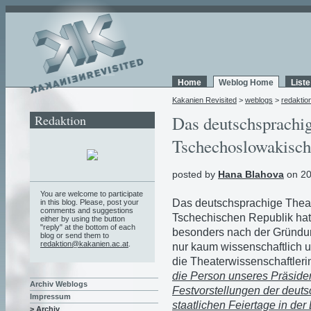
Home
Weblog Home
List
Kakanien Revisited
>
weblogs
>
redaktio
Redaktion
Das deutschsprachig
Tschechoslowakisch
posted by
Hana Blahova
on 20
You are welcome to participate
Das deutschsprachige Theat
in this blog. Please, post your
comments and suggestions
Tschechischen Republik hat 
either by using the button
"reply" at the bottom of each
besonders nach der Gründu
blog or send them to
redaktion@kakanien.ac.at
.
nur kaum wissenschaftlich u
die Theaterwissenschaftleri
die Person unseres Präsiden
Archiv Weblogs
Festvorstellungen der deuts
Impressum
staatlichen Feiertage in de
> Archiv