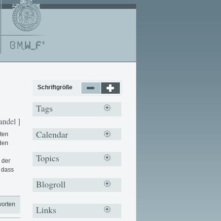
Schriftgröße
Tags
andel ]
Calendar
iten
 den
Topics
 der
, dass
Blogroll
worten
Links