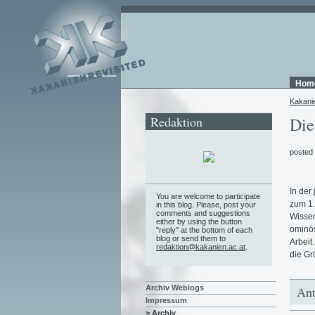
Hom
Kakani
Redaktion
Die
posted
In der
You are welcome to participate
zum 1.
in this blog. Please, post your
comments and suggestions
Wissen
either by using the button
ominös
"reply" at the bottom of each
blog or send them to
Arbeit
redaktion@kakanien.ac.at
.
die Gr
Archiv Weblogs
Ant
Impressum
> Archiv