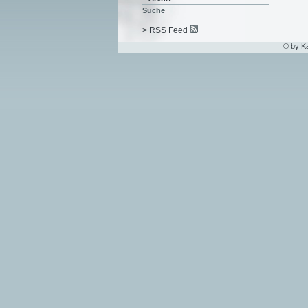
Suche
> RSS Feed
© by K