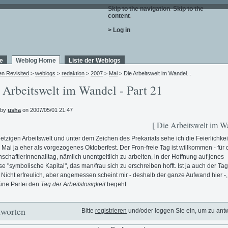
Skip to the navigation
.
Skip to the
content
.
> Log in
e
Weblog Home
Liste der Weblogs
en Revisited
>
weblogs
>
redaktion
>
2007
>
Mai
> Die Arbeitswelt im Wandel...
 Arbeitswelt im Wandel - Part 21
 by
usha
on 2007/05/01 21:47
[ Die Arbeitswelt im W
 jetzigen Arbeitswelt und unter dem Zeichen des Prekariats sehe ich die Feierlichke
 Mai ja eher als vorgezogenes Oktoberfest. Der Fron-freie Tag ist willkommen - für
schaftlerInnenalltag, nämlich unentgeltlich zu arbeiten, in der Hoffnung auf jenes
e "symbolische Kapital", das man/frau sich zu erschreiben hofft. Ist ja auch der Tag
. Nicht erfreulich, aber angemessen scheint mir - deshalb der ganze Aufwand hier -
üne Partei den
Tag der Arbeitslosigkeit
begeht.
worten
Bitte
registrieren
und/oder loggen Sie ein, um zu ant