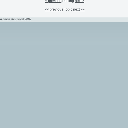
< previous
Posting
next >
<< previous
Topic
next >>
akanien Revisited 2007