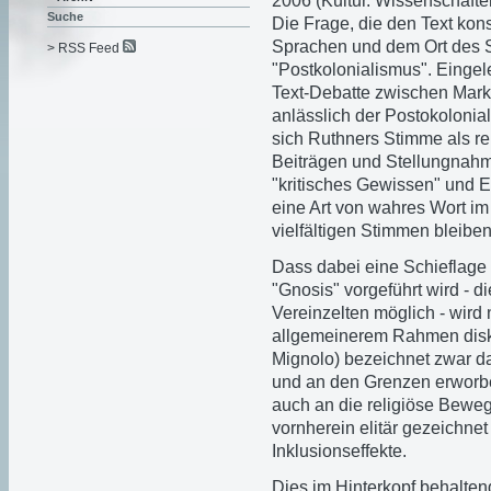
2006 (Kultur. Wissenschafte
Suche
Die Frage, die den Text kons
Sprachen und dem Ort des 
> RSS Feed
"Postkolonialismus". Eingele
Text-Debatte zwischen Mark
anlässlich der Postokolonial
sich Ruthners Stimme als r
Beiträgen und Stellungnahm
"kritisches Gewissen" und 
eine Art von wahres Wort im
vielfältigen Stimmen bleibe
Dass dabei eine Schieflage 
"Gnosis" vorgeführt wird - di
Vereinzelten möglich - wird 
allgemeinerem Rahmen diskut
Mignolo) bezeichnet zwar 
und an den Grenzen erworben
auch an die religiöse Beweg
vornherein elitär gezeichnet
Inklusionseffekte.
Dies im Hinterkopf behaltend,