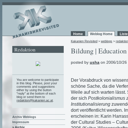
Home
Weblog Home
List
Kakanien Revisited
>
weblogs
>
redaktio
Redaktion
Bildung | Education 
posted by
usha
on 2006/10/26
Der Vorabdruck von wissensc
You are welcome to participate
in this blog. Please, post your
schöne Sache, da die Verfer
comments and suggestions
either by using the button
Weile auf sich warten lässt.
"reply" at the bottom of each
blog or send them to
der sich
Postkolonialismus 
redaktion@kakanien.ac.at
.
Institutionalisierung
zuwendet
dort veröffentlicht werden. 
erscheinen in: Karin Harrass
Archiv Weblogs
der Cultural Studies – Cultur
Impressum
> Archiv