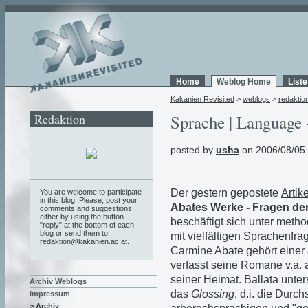
Home
Weblog Home
List
Kakanien Revisited
>
weblogs
>
redaktio
Redaktion
Sprache | Language 
posted by
usha
on 2006/08/05
Der gestern gepostete
Artike
You are welcome to participate
in this blog. Please, post your
Abates Werke - Fragen der
comments and suggestions
either by using the button
beschäftigt sich unter meth
"reply" at the bottom of each
blog or send them to
mit vielfältigen Sprachenfra
redaktion@kakanien.ac.at
.
Carmine Abate gehört einer 
verfasst seine Romane v.a. 
seiner Heimat. Ballata unt
Archiv Weblogs
das
Glossing
, d.i. die Dur
Impressum
> Archiv