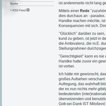
ist andererseits nicht lang 
Suche
Mittels einer
Rede
"zuzuhöre
> RSS Feed
dies durchaus an - paradox.
Handke machen möchte, ist e
Konsequenzen mit sich. Dire
"Glücklich" darüber zu sein,
kund zu geben, ist jetzt in 
die Ambivalenz, die m.E. d
Stellungnahmen durchzogen 
"Gerechtigkeit" kann es nie
Handke hatte zuvor ein gewi
ist vorbei.
Ich hätte mir gewünscht, d
großes Aufsehen verscharrt
Aufregung, das wahrhaft bl
der es nun nichts mehr gibt/
bedeutenden (inter)nationalen
übersetzenden und benutzbar
Gott-sei-Dank IST Miloševi