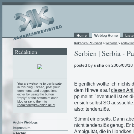
Home
Weblog Home
List
Kakanien Revisited
>
weblogs
>
redaktio
Redaktion
Serbien | Serbia - Pa
posted by
usha
on 2006/03/18
Eigentlich wollte ich nichts
You are welcome to participate
in this blog. Please, post your
dem Hinweis auf
diesen Arti
comments and suggestions
either by using the button
pp meint, "eventuell ist es d
"reply" at the bottom of each
blog or send them to
er sich selbst SO aussuchte
redaktion@kakanien.ac.at
.
also: tendenziös.
Stimmt einerseits. Dann aber
Archiv Weblogs
nicht tendenziös genug. Er i
Impressum
Ambiguität, die in Handkes H
> Archiv