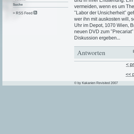
und in ihrer Entstehung. Ein
Suche
vermeiden, wenn es um Th
"Labor der Unsicherheit" ge
> RSS Feed
wer ihn mit auskosten will, 
Uhr im Depot, 1070 Wien, B
neuen DVD zum "Precariat" 
Diskussion ergeben...
Antworten
< p
<< 
© by Kakanien Revisited 2007