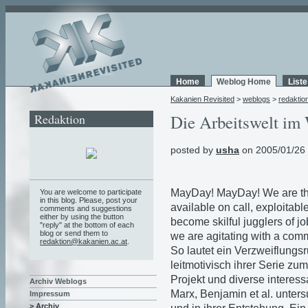
Home
Weblog Home
List
Kakanien Revisited
>
weblogs
>
redaktio
Redaktion
Die Arbeitswelt im 
posted by
usha
on 2005/01/26
MayDay! MayDay! We are the
You are welcome to participate
in this blog. Please, post your
available on call, exploitabl
comments and suggestions
either by using the button
become skilful jugglers of job
"reply" at the bottom of each
blog or send them to
we are agitating with a commo
redaktion@kakanien.ac.at
.
So lautet ein Verzweiflungs
leitmotivisch ihrer Serie zu
Projekt und diverse intere
Archiv Weblogs
Marx, Benjamin et al. unter
Impressum
> Archiv