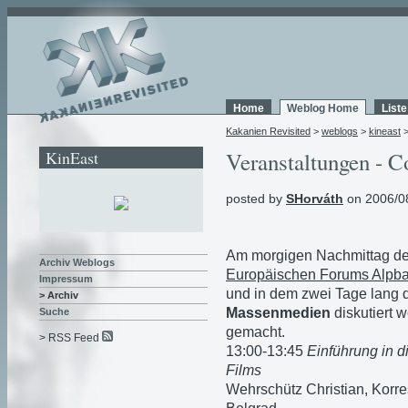
Home
Weblog Home
List
Kakanien Revisited
>
weblogs
>
kineast
KinEast
Veranstaltungen - C
posted by
SHorváth
on 2006/0
Am morgigen Nachmittag de
Archiv Weblogs
Europäischen Forums Alpb
Impressum
und in dem zwei Tage lang 
> Archiv
Massenmedien
diskutiert 
Suche
gemacht.
> RSS Feed
13:00-13:45
Einführung in d
Films
Wehrschütz Christian, Korr