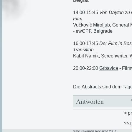
Belgrad
14:00-15:45
Von Dayton zu 
Film
Vučković Miroljub, General
- ewCPF, Belgrade
16:00-17:45
Der Film in Bos
Transition
Kabil Namik, Screenwriter, W
20:00-22:00
Grbavica
- Film
Die
Abstracts
sind dem Tag
Antworten
< p
<< 
© by Kakanien Revisited 2007