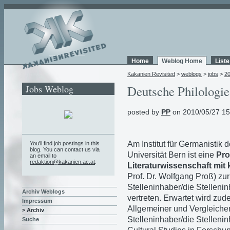
Home
Weblog Home
List
Kakanien Revisited
>
weblogs
>
jobs
>
2
Jobs Weblog
Deutsche Philologie
posted by
PP
on 2010/05/27 15
Am Institut für Germanistik 
You'll find job postings in this
blog. You can contact us via
Universität Bern ist eine
Pro
an email to
redaktion@kakanien.ac.at
.
Literaturwissenschaft mit
Prof. Dr. Wolfgang Proß) zu
Stelleninhaber/die Stellenin
Archiv Weblogs
vertreten. Erwartet wird z
Impressum
Allgemeiner und Vergleichen
> Archiv
Stelleninhaber/die Stellenin
Suche