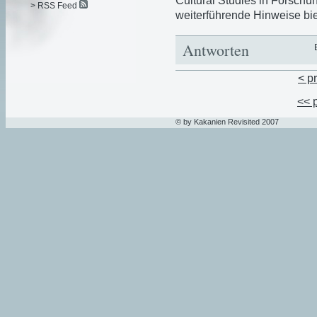
Cultural Studies in Forschu
> RSS Feed
weiterführende Hinweise bi
Antworten
< p
<< 
© by Kakanien Revisited 2007