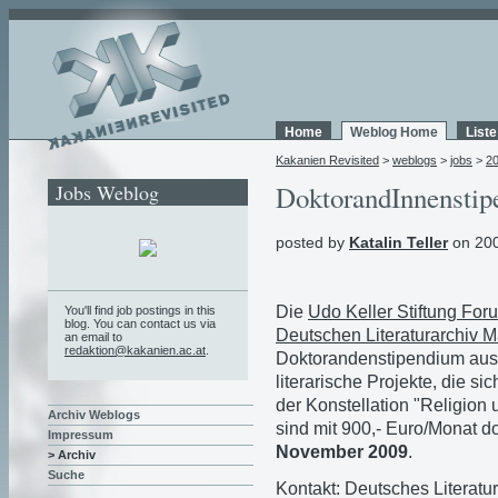
Home
Weblog Home
List
Kakanien Revisited
>
weblogs
>
jobs
>
2
Jobs Weblog
DoktorandInnensti
posted by
Katalin Teller
on 200
Die
Udo Keller Stiftung F
You'll find job postings in this
blog. You can contact us via
Deutschen Literaturarchiv 
an email to
redaktion@kakanien.ac.at
.
Doktorandenstipendium aus.
literarische Projekte, die s
der Konstellation "Religion
Archiv Weblogs
sind mit 900,- Euro/Monat d
Impressum
November 2009
.
> Archiv
Suche
Kontakt: Deutsches Literatur