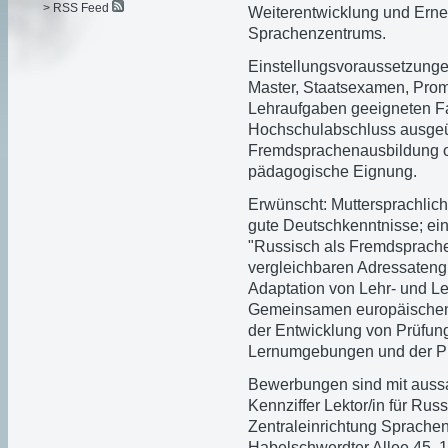
> RSS Feed
Weiterentwicklung und Ern
Sprachenzentrums.
Einstellungsvoraussetzunge
Master, Staatsexamen, Prom
Lehraufgaben geeigneten F
Hochschulabschluss ausgeübt
Fremdsprachenausbildung od
pädagogische Eignung.
Erwünscht: Muttersprachlic
gute Deutschkenntnisse; ein
"Russisch als Fremdsprache
vergleichbaren Adressateng
Adaptation von Lehr- und L
Gemeinsamen europäischen 
der Entwicklung von Prüfung
Lernumgebungen und der Pro
Bewerbungen sind mit aussa
Kennziffer Lektor/in für Russ
Zentraleinrichtung Sprachen
Habelschwerdter Allee 45, 