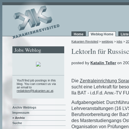
Home
Weblog Home
List
Kakanien Revisited
>
weblogs
>
jobs
>
2
Jobs Weblog
LektorIn für Russis
posted by
Katalin Teller
on 200
Die
Zentraleinrichtung Spr
You'll find job postings in this
blog. You can contact us via
sucht eine Lehrkraft für bes
an email to
redaktion@kakanien.ac.at
.
IIa BAT - i.d.F.d. Anw.-TV 
Aufgabengebiet: Durchführu
Archiv Weblogs
Lehrveranstaltungen (16 L
Impressum
Berufsvorbereitung der Bac
> Archiv
des Masterstudiengangs Ost
Suche
Organisation von Prüfungen 