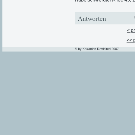
Antworten
< p
<< 
© by Kakanien Revisited 2007