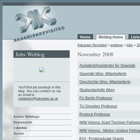
Home
Weblog Home
List
Kakanien Revisited
>
weblogs
>
jobs
>
2
Jobs Weblog
November 2008
Assistent/Assistentin für Slawistik
Slawistik Wiss. MitarbeiterIn
Geschichte Wiss. MitarbeiterIn
You'll find job postings in this
Studienbeihilfe Wien
blog. You can contact us via
an email to
FU Berlin Professur
redaktion@kakanien.ac.at
.
TU Dresden Professur
Rostock Professur
Archiv Weblogs
IWM Vienna Józef Tischner Fellows
Impressum
> Archiv
IWM Vienna - Mellon Visiting Fello
Suche
EUI - Postgraduate Grants