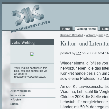
Home
Weblog Home
List
Kakanien Revisited
>
weblogs
>
jobs
>
2
Jobs Weblog
Kultur- und Literat
posted by
PP
on 2008/07/24 16
Wieder einmal
gi[b/l] es vo
hervorzuheben, die das Inte
You'll find job postings in this
blog. You can contact us via
Konkret handelt es sich um 
an email to
redaktion@kakanien.ac.at
.
sowie eine Professur zu M
An der Kulturwissenschaftli
Archiv Weblogs
Viadrina
, Lehrstuhl für Verg
Impressum
Oktober 2008 die Stelle ein
> Archiv
Lehrstuhl für Vergleichende
Suche
Länder, mit 50 % der regelm.