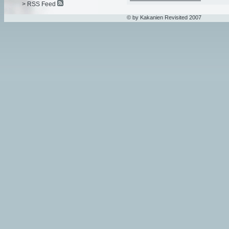
> RSS Feed
© by Kakanien Revisited 2007