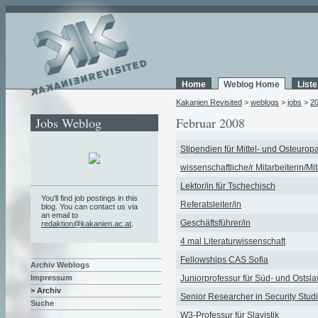
Home
Weblog Home
List
Kakanien Revisited
>
weblogs
>
jobs
>
2
Jobs Weblog
Februar 2008
Stipendien für Mittel- und Osteurop
wissenschaftliche/r Mitarbeiterin/Mit
Lektor/in für Tschechisch
You'll find job postings in this
Referatsleiter/in
blog. You can contact us via
an email to
Geschäftsführer/in
redaktion@kakanien.ac.at
.
4 mal Literaturwissenschaft
Fellowships CAS Sofia
Archiv Weblogs
Juniorprofessur für Süd- und Ostsla
Impressum
> Archiv
Senior Researcher in Security Stud
Suche
W3-Professur für Slavistik