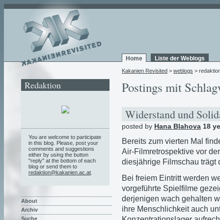
Home
Liste der Weblogs
Kakanien Revisited
>
weblogs
> redaktio
Redaktion
Postings mit Schlagw
Widerstand und Solid
posted by
Hana Blahova
18 ye
You are welcome to participate
Bereits zum vierten Mal fin
in this blog. Please, post your
comments and suggestions
Air-Filmretrospektive vor d
either by using the button
diesjährige Filmschau trägt 
"reply" at the bottom of each
blog or send them to
redaktion@kakanien.ac.at
.
Bei freiem Eintritt werden 
vorgeführte Spielfilme geze
derjenigen wach gehalten wi
About
ihre Menschlichkeit auch u
Archiv
Konzentrationslager aufrecht
Suche