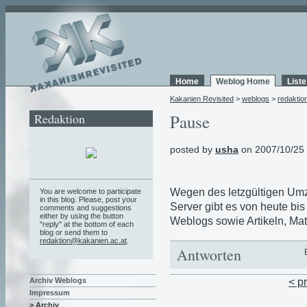
Home
Weblog Home
List
Kakanien Revisited
>
weblogs
>
redaktio
Redaktion
Pause
posted by
usha
on 2007/10/25
Wegen des letzgültigen Um
You are welcome to participate
in this blog. Please, post your
Server gibt es von heute b
comments and suggestions
either by using the button
Weblogs sowie Artikeln, Mate
"reply" at the bottom of each
blog or send them to
redaktion@kakanien.ac.at
.
Antworten
< p
Archiv Weblogs
Impressum
> Archiv