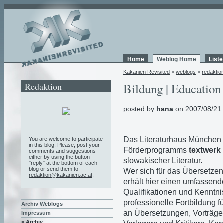
Home
Weblog Home
List
Kakanien Revisited
>
weblogs
>
redaktio
Redaktion
Bildung | Education 
posted by
hana
on 2007/08/21
Das
Literaturhaus München
You are welcome to participate
in this blog. Please, post your
Förderprogramms
textwerk
comments and suggestions
either by using the button
slowakischer Literatur.
"reply" at the bottom of each
blog or send them to
Wer sich für das Übersetzen
redaktion@kakanien.ac.at
.
erhält hier einen umfassend
Qualifikationen und Kenntn
professionelle Fortbildung f
Archiv Weblogs
an Übersetzungen, Vorträge
Impressum
> Archiv