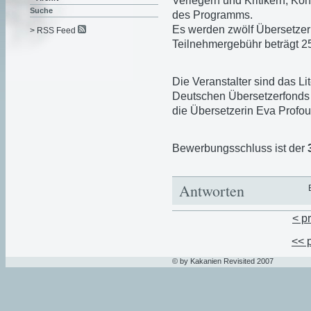
Verlegern und Kritikern, Kon
Suche
des Programms.
Es werden zwölf Übersetzer
> RSS Feed
Teilnehmergebühr beträgt 250
Die Veranstalter sind das L
Deutschen Übersetzerfonds
die Übersetzerin Eva Profou
Bewerbungsschluss ist der
Antworten
< p
<< 
© by Kakanien Revisited 2007