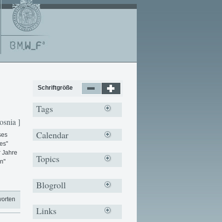
Schriftgröße
Tags
osnia ]
Calendar
ses
es"
r Jahre
Topics
n"
Blogroll
worten
Links