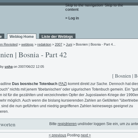
Skip to the navigation
.
Skip to the
content
.
> Log in
e
Weblog Home
Liste der Weblogs
en Revisited
>
weblogs
>
redaktion
>
2007
>
Juni
> Bosnien | Bosnia - Part 4...
nien | Bosnia - Part 42
 by
usha
on 2007/06/22 12:05
[ Bosnien | B
eadline
Das bosnische Totenbuch
(
FAZ
) kommt direkt zur Sache. Dennoch hat die
buch" nichts mit jenem 'tibetanischen' oder uigurischen Totenbuch gemein. Ein "gut
n ist für die gezählten und verzeichneten Opfer der Jugoslawien-Kriege der 1990e
mehr möglich. Auch wenn die bislang kursierenden Zahlen an Getöteten "übertriebe
 sind die nun geführten und niedrig gegriffenen Zahlen keineswegs geeignet zu
ieren.
worten
Bitte
registrieren
und/oder loggen Sie ein, um zu ant
< previous
Posting
next >