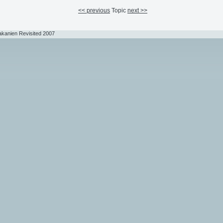
<< previous
Topic
next >>
akanien Revisited 2007