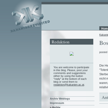
Hom
Kakani
Redaktion
Bos
posted
Die H
You are welcome to participate
"Toten
in this blog. Please, post your
comments and suggestions
Sterbe
either by using the button
nicht 
"reply" at the bottom of each
blog or send them to
waren,
redaktion@kakanien.ac.at
.
relativ
Ant
Archiv Weblogs
Impressum
> Archiv