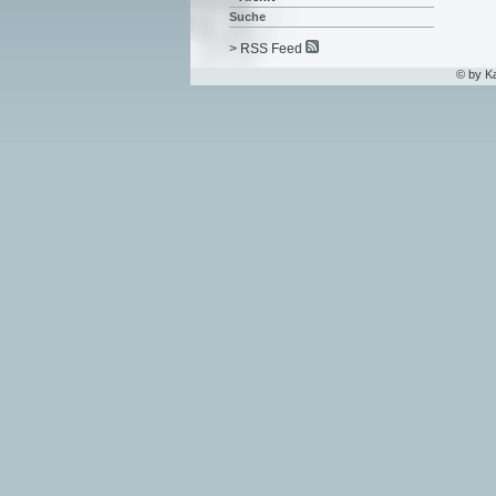
Suche
> RSS Feed
© by K