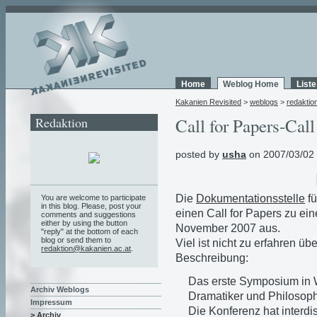
Home
Weblog Home
List
Kakanien Revisited
>
weblogs
>
redaktio
Redaktion
Call for Papers-Call
posted by
usha
on 2007/03/02
Die
Dokumentationsstelle
fü
You are welcome to participate
in this blog. Please, post your
einen Call for Papers zu e
comments and suggestions
either by using the button
November 2007 aus.
"reply" at the bottom of each
blog or send them to
Viel ist nicht zu erfahren üb
redaktion@kakanien.ac.at
.
Beschreibung:
Das erste Symposium in 
Archiv Weblogs
Dramatiker und Philosoph
Impressum
Die Konferenz hat interd
> Archiv