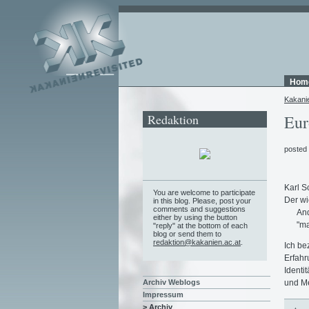
Hom
Kakani
Redaktion
Eur
posted
Karl S
You are welcome to participate
Der wi
in this blog. Please, post your
comments and suggestions
And
either by using the button
"ma
"reply" at the bottom of each
blog or send them to
redaktion@kakanien.ac.at
.
Ich be
Erfahr
Identi
und Me
Archiv Weblogs
Impressum
> Archiv