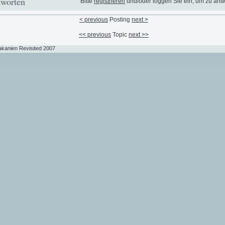
worten
Bitte
registrieren
und/oder loggen Sie ein, um zu ant
< previous
Posting
next >
<< previous
Topic
next >>
akanien Revisited 2007