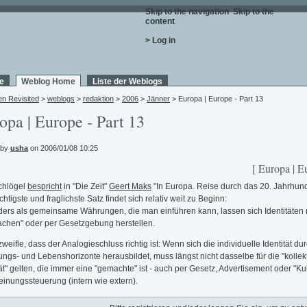
Skip to the navigation
.
Skip to the
content
.
> Log in
e
Weblog Home
Liste der Weblogs
en Revisited
>
weblogs
>
redaktion
>
2006
>
Jänner
> Europa | Europe - Part 13
opa | Europe - Part 13
 by
usha
on 2006/01/08 10:25
[ Europa | E
chlögel
bespricht
in "Die Zeit"
Geert Maks
"In Europa. Reise durch das 20. Jahrhund
chtigste und fraglichste Satz findet sich relativ weit zu Beginn:
ers als gemeinsame Währungen, die man einführen kann, lassen sich Identitäten 
chen" oder per Gesetzgebung herstellen.
zweifle, dass der Analogieschluss richtig ist: Wenn sich die individuelle Identität du
ungs- und Lebenshorizonte herausbildet, muss längst nicht dasselbe für die "kollek
tät" gelten, die immer eine "gemachte" ist - auch per Gesetz, Advertisement oder "Kul
inungssteuerung (intern wie extern).