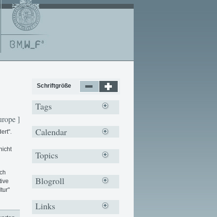
Schriftgröße
Tags
urope ]
Calendar
ert".
nicht
Topics
rch
Blogroll
tive
tur"
Links