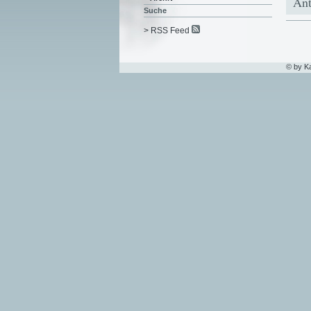
Ant
Suche
> RSS Feed
© by K