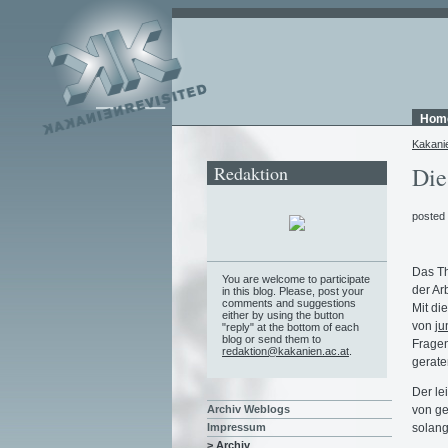
Hom
Kakani
Redaktion
Die
posted
Das Th
You are welcome to participate
der Arb
in this blog. Please, post your
comments and suggestions
Mit di
either by using the button
von
ju
"reply" at the bottom of each
blog or send them to
Fragen
redaktion@kakanien.ac.at
.
gerate
Der le
von ge
Archiv Weblogs
solang
Impressum
> Archiv