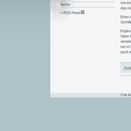
Um An
Suche
das nü
> RSS Feed
Einer 
Schrif
Ergänz
Open D
verwie
nur in
auch 
Ant
© by K