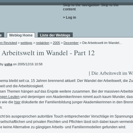
Skip to the navigation
.
Skip to the
content
.
> Log in
e
Weblog Home
Liste der Weblogs
en Revisited
>
weblogs
>
redaktion
>
2005
>
Dezember
> Die Arbeitswelt im Wandel...
 Arbeitswelt im Wandel - Part 12
 by
usha
on 2005/12/16 10:58
[ Die Arbeitswelt im W
ema bleibt seit ca. 15 Jahren brennend aktuell: Der Wandel der Arbeitswelt, die Zu
eit und die Arbeitslosigkeit.
esen Themen hängen auf das Engste weitere zusammen. Bei der massiven Arbeitslo
ngen Leuten
und derjenigen von Akademiker/innen nimmt auch kaum Wunder, das
 wie die
hier
diskutierte der Familienbildung junger Akademikerinnen in den Bren
n.
icht bis ausgesprochen autoritäre Touch entsprechender Vorschläge im Spannungs
sellschaftlichen und privaten Rechten und Pflichten lässt sich dabei kaum vermeid
e keine Alternative zu gängigen Arbeits- und Familienmodellen gefunden wird.