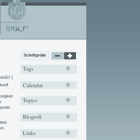
Schriftgröße
Tags
andel ]
Calendar
kunft
sigkeit
Topics
s
npunkt
Blogroll
feld
en,
Links