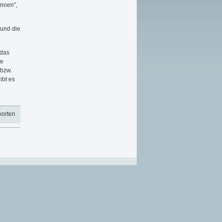
innen",
und die
 das
te
 bzw.
ibt es
worten