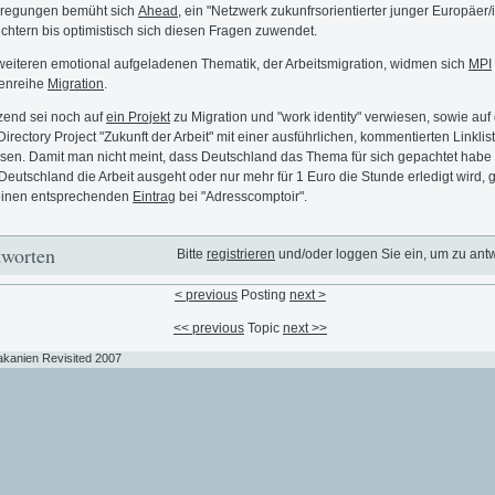
regungen bemüht sich
Ahead
, ein "Netzwerk zukunfrsorientierter junger Europäer/
chtern bis optimistisch sich diesen Fragen zuwendet.
weiteren emotional aufgeladenen Thematik, der Arbeitsmigration, widmen sich
MPI
tenreihe
Migration
.
end sei noch auf
ein Projekt
zu Migration und "work identity" verwiesen, sowie auf
irectory Project "Zukunft der Arbeit" mit einer ausführlichen, kommentierten Linklis
sen. Damit man nicht meint, dass Deutschland das Thema für sich gepachtet habe
 Deutschland die Arbeit ausgeht oder nur mehr für 1 Euro die Stunde erledigt wird, g
einen entsprechenden
Eintrag
bei "Adresscomptoir".
worten
Bitte
registrieren
und/oder loggen Sie ein, um zu ant
< previous
Posting
next >
<< previous
Topic
next >>
akanien Revisited 2007