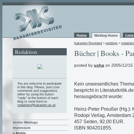
Home
Weblog Home
List
Kakanien Revisited
>
weblogs
>
redaktio
Redaktion
Bücher | Books - Pa
posted by
usha
on 2005/12/15
Kein unwesentliches Thema 
You are welcome to participate
in this blog. Please, post your
bespricht in Literaturkritik.
comments and suggestions
either by using the button
herausgebracht wurde:
"reply" at the bottom of each
blog or send them to
redaktion@kakanien.ac.at
.
Heinz-Peter Preußer (Hg.): 
Rodopi Verlag, Amsterdam 
457 Seiten, 92,00 EUR.
Archiv Weblogs
ISBN 904201855.
Impressum
> Archiv