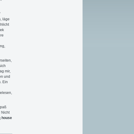
"
, läge
hlicht
hek
üre
ng,
seiten,
sich
ag mir,
sen und
. Ein
gelesen,
Spaß
 Nicht
n
house