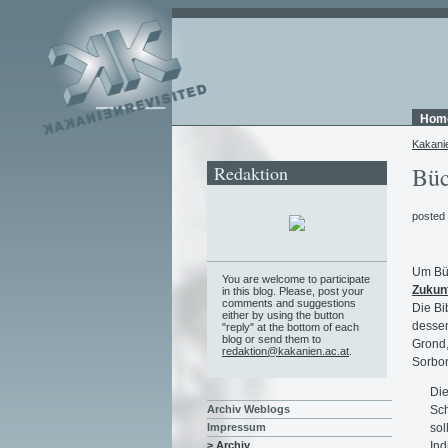
Hom
Kakani
Redaktion
Büc
posted
Um Büc
You are welcome to participate
Zukun
in this blog. Please, post your
comments and suggestions
Die Bi
either by using the button
dessen
"reply" at the bottom of each
blog or send them to
Grond,
redaktion@kakanien.ac.at
.
Sorbo
Die
Sch
Archiv Weblogs
sol
Impressum
Ind
> Archiv