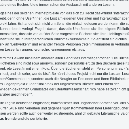
türe eines Buches folgte immer schon der Austausch mit anderen Lesern.
egt eines der seltenen Internetprojekte vor, das sich zu Recht das Attribut "interaktiv
eibt, denn ohne User/innen, die Lust am eigenen Gestalten und Interaktivität haben
ojekt lahm. Es handelt sich nicht um Seite, die einfach gelesen werden kann, die sc
konsumbereit vorlegt. Es geht darum, dass die User/innen sich ihre eigene Bibliot
enstellen, dass sie von auf der Seite vorgestellte Büchern sich ihre Lieblingslekt
ihen" und sie in ihrer persönlichen Bibliothek versammeln. So entsteht ein dichtes
rk an "Leihverkehr" und einander fremde Personen treten miteinander in Verbindu
en Leseerfahrungen, -wünsche, -anregungen etc. aus.
wird mit Gewinn mit einem anderen alten Gebot des Internet gebrochen: Die Bücher
bliotheken sind nicht etwa anonym, sondern personalisiert, zu den Büchern gesellt 
konkrete Leser/in mit einem Foto. Über die Bücher entsteht ein Personenumriss, - "s
 liest, und ich sehe, wer du bist". So nährt dieses Projekt nicht nur die Lust am Le
ben/Kommentieren, sondern auch die Neugier an Personen und ihren Bibliotheken
s Gegenprojekt zu der "Bibliothek der ungelesenen Bücher" oder einem der
wiegen-bekannten Grundsätze der Literaturwissenschaft, "ich habe es zwar nicht 
arüber geschrieben".
ite liegt in deutscher, englischer, französischer und ungarischer Sprache vor. Viel 
urfen, Aus- und Verleihen und gegenseitigen Kommentieren Ihrer Lieblingsbücher!
sen werden sollte auch der weiter existierende, ähnlich gebaute
Literarische Salo
as fremde und die peripherie
.