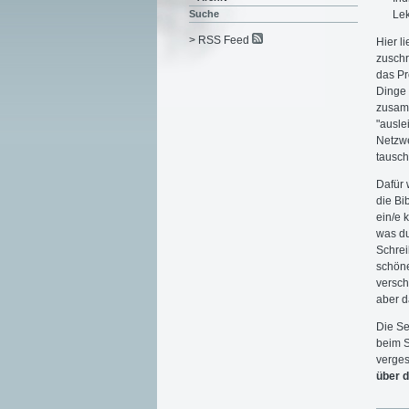
Lek
Suche
> RSS Feed
Hier li
zuschr
das Pr
Dinge 
zusamm
"ausle
Netzwe
tausch
Dafür 
die Bi
ein/e 
was du
Schrei
schöne
versch
aber d
Die Se
beim S
verges
über d