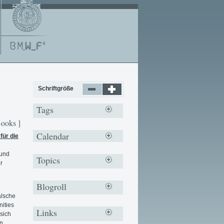
Schriftgröße
Tags
Books ]
Calendar
für die
 und
Topics
r
Blogroll
alsche
nities
Links
sich
en