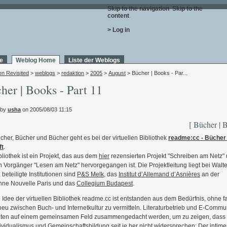
Skip to the navigation
.
Skip to the
content
.
> Log in
e
Weblog Home
Liste der Weblogs
en Revisited
>
weblogs
>
redaktion
>
2005
>
August
> Bücher | Books - Par...
her | Books - Part 11
 by
usha
on 2005/08/03 11:15
[ Bücher | 
her, Bücher und Bücher geht es bei der virtuellen Bibliothek
readme:cc - Bücher 
ft
.
bliothek ist ein Projekt, das aus dem
hier
rezensierten Projekt "Schreiben am Netz"
 Vorgänger "Lesen am Netz" hervorgegangen ist. Die Projektleitung liegt bei Walte
 beteiligte Institutionen sind
P&S Melk
, das
Institut d’Allemand d’Asnières
an der
nne Nouvelle Paris und das
Collegium Budapest
.
 Idee der virtuellen Bibliothek readme.cc ist entstanden aus dem Bedürfnis, ohne f
eu zwischen Buch- und Internetkultur zu vermitteln. Literaturbetrieb und E-Commu
lten auf einem gemeinsamen Feld zusammengedacht werden, um zu zeigen, dass 
ividualismus und Gemeinschaftsbildung seit je her nicht widersprechen: Der intim