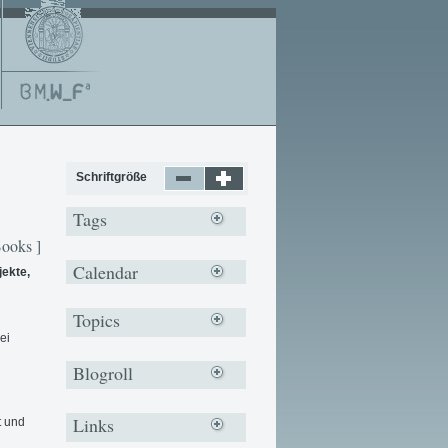
Schriftgröße
Tags
Books ]
Calendar
jekte,
Topics
ei
Blogroll
Links
t und