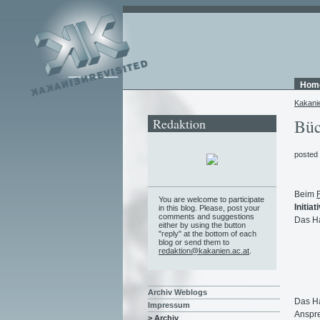
Hom
Kakani
Redaktion
Büc
posted
Beim
You are welcome to participate
Initia
in this blog. Please, post your
comments and suggestions
Das Ha
either by using the button
"reply" at the bottom of each
blog or send them to
redaktion@kakanien.ac.at
.
Archiv Weblogs
Das H
Impressum
Anspre
> Archiv