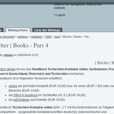
Skip to the navigation
.
Skip to the
content
.
> Log in
e
Weblog Home
Liste der Weblogs
en Revisited
>
weblogs
>
redaktion
>
2005
>
April
> Bücher | Books - Par...
her | Books - Part 4
 by
olivera
on 2005/04/26 22:57
[ Bücher | 
Fibre Verlag
ist nun das
Handbuch Tschechien-Kontakte online. Institutionen, Pro
tiven in Deutschland, Österreich und Tschechien
erschienen.
ndbuch ist in folgenden Versionen erhältlich:
online
als pdf-Datei komplett (EUR 19,00) bzw. für einen (EUR 7,80) oder zw
Bereiche (EUR 14,80)
als
DIN A 4-Ausdruck
im Sichthefter (41 S.) (EUR 19,00);
als
pdf-Dateien
auf Diskette (EUR 19,00).
andbuch
Tschechien-Kontakte online
führt - z.T. mit Kurzinformationen zu Tätigkei
chpartnern - ausgewählte Kontaktanschriften deutscher, österreichischer und