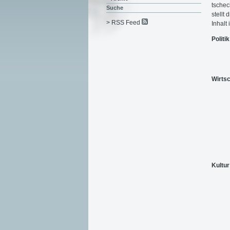
tschec
Suche
stellt
> RSS Feed
Inhalt 
Politik
Wirtsc
Kultur