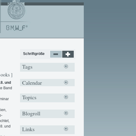
Schriftgröße
Tags
Books ]
Calendar
8. und
ste Band
Topics
minar
ien,
Blogroll
o-
chtet,
18. und
Links