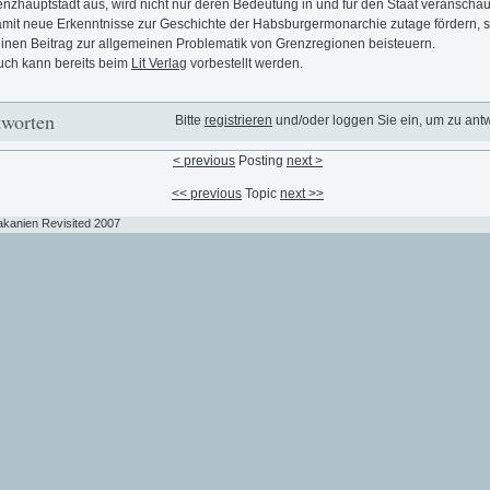
nzhauptstadt aus, wird nicht nur deren Bedeutung in und für den Staat veranscha
mit neue Erkenntnisse zur Geschichte der Habsburgermonarchie zutage fördern, 
inen Beitrag zur allgemeinen Problematik von Grenzregionen beisteuern.
ch kann bereits beim
Lit Verlag
vorbestellt werden.
worten
Bitte
registrieren
und/oder loggen Sie ein, um zu ant
< previous
Posting
next >
<< previous
Topic
next >>
akanien Revisited 2007