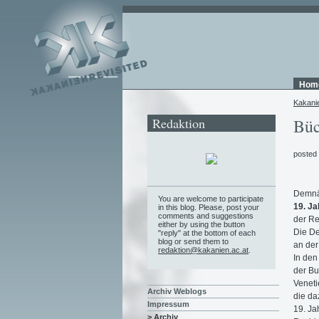
Hom
Kakani
Redaktion
Büc
posted
Demnä
You are welcome to participate
19. Ja
in this blog. Please, post your
comments and suggestions
der Re
either by using the button
Die D
"reply" at the bottom of each
blog or send them to
an de
redaktion@kakanien.ac.at
.
In den
der B
Veneti
Archiv Weblogs
die da
Impressum
19. Ja
> Archiv