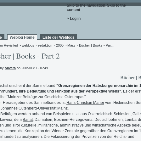
Skip to the navigation
.
Skip to the
content
.
> Log in
e
Weblog Home
Liste der Weblogs
en Revisited
>
weblogs
>
redaktion
>
2005
>
März
> Bücher | Books - Par...
her | Books - Part 2
 by
olivera
on 2005/03/06 16:49
[ Bücher | 
chst erscheint der Sammelband
"Grenzregionen der Habsburgermonarchie im 1
hrhundert. Ihre Bedeutung und Funktion aus der Perspektive Wiens"
. Es der er
ihe "Mainzer Beiträge zur Geschichte Osteuropas".
er Herausgeber des Sammelbandes ist
Hans-Christian Maner
vom Historischen Se
r
Johannes Gutenberg-Universität Mainz
.
 Beiträgen werden anhand von Beispielen u. a. aus Österreichisch-Schlesien, Galiz
ukowina, dem
Banat
, Dalmatien, Bosnien-Herzegowina, Deutschböhmen, Lombard
en und Tirol kulturelle, militärische, administrative und wirtschaftliche Aspekte beleu
zu dienen, die Konzeption der Wiener Zentrale gegenüber den Grenzregionen im 
hrhundert zu analysieren. Die Fokussierung der Provinzen von der Reichs- und