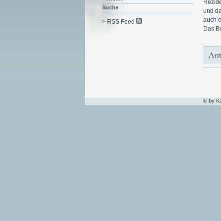
Rezide
Suche
und da
auch e
> RSS Feed
Das Bu
Ant
© by K