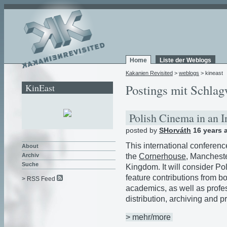
Home
Liste der Weblogs
Kakanien Revisited
>
weblogs
> kineast
KinEast
Postings mit Schlag
Polish Cinema in an I
posted by
SHorváth
16 years 
This international conferenc
About
the
Cornerhouse
, Manchester
Archiv
Suche
Kingdom. It will consider Po
feature contributions from b
> RSS Feed
academics, as well as profes
distribution, archiving and p
> mehr/more