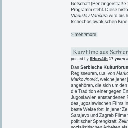
Botschaft (Penzingerstraße
Programm steht. Diese hist
Vladislav Vančura
wird bis 
tschechoslowakischen Kine
> mehr/more
Kurzfilme aus Serbie
posted by
SHorváth
17 years 
Das
Serbische Kulturfor
Regisseuren, u.a. von
Marko
Markovinović
, welche jener
angehören, die sich um de
die Tradition einer gegen E
Jugoslawien entstandenen F
des jugoslawischen Films in
beste Weise fort. In jener Z
Sarajevo und Zagreb Filme 
politischer Sprengkraft.
Želi
sozialkritischen Arbeiten al