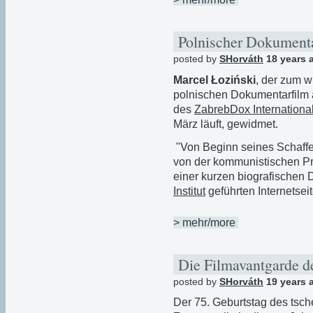
Polnischer Dokument
posted by
SHorváth
18 years 
Marcel Łoziński
, der zum w
polnischen Dokumentarfilm a
des
ZabrebDox Internationa
März läuft, gewidmet.
"Von Beginn seines Schaffen
von der kommunistischen Pro
einer kurzen biografischen 
Institut
geführten Internetsei
> mehr/more
Die Filmavantgarde d
posted by
SHorváth
19 years 
Der 75. Geburtstag des tsc