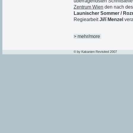
überragendsten Schriftstelle
Zentrum Wien
den nach dess
Launischer Sommer / Roz
Regiearbeit
Jiří Menzel
vera
> mehr/more
© by Kakanien Revisited 2007