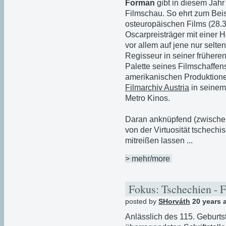
Forman
gibt in diesem Jahr
Filmschau. So ehrt zum Bei
osteuropäischen Films (28.
Oscarpreisträger mit einer
vor allem auf jene nur selten
Regisseur in seiner frühere
Palette seines Filmschaffen
amerikanischen Produktionen
Filmarchiv Austria
in seinem
Metro Kinos.
Daran anknüpfend (zwische
von der Virtuosität tschechi
mitreißen lassen ...
> mehr/more
Fokus: Tschechien - F
posted by
SHorváth
20 years 
Anlässlich des 115. Geburt