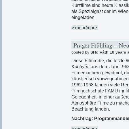
Kurzfilme sind heute Klassi
als Spezialgast der im Wie
eingeladen.
> mehr/more
Prager Frühling – Ne
posted by
SHorváth
18 years 
Diese Filmreihe, die letzte
Kachyňa
aus dem Jahr 1968-
Filmemachern gewidmet, die
künstlerisch vorwegnahmen 
1962-1968 fanden viele Reg
Filmhochschule FAMU ihr fi
Gelegenheit, in einer außero
Atmosphäre Filme zu machen
Beachtung fanden.
Nachtrag: Programmände
> mehr/more