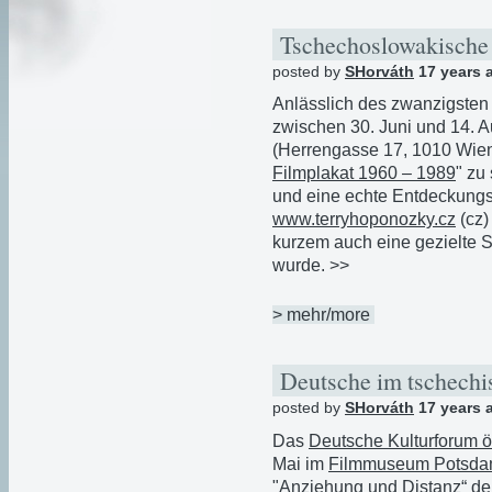
Tschechoslowakische
posted by
SHorváth
17 years 
Anlässlich des zwanzigsten
zwischen 30. Juni und 14. 
(Herrengasse 17, 1010 Wien)
Filmplakat 1960 – 1989
" zu
und eine echte Entdeckungsr
www.terryhoponozky.cz
(cz)
kurzem auch eine gezielte S
wurde. >>
> mehr/more
Deutsche im tschech
posted by
SHorváth
17 years 
Das
Deutsche Kulturforum ö
Mai im
Filmmuseum Potsd
"Anziehung und Distanz“ de