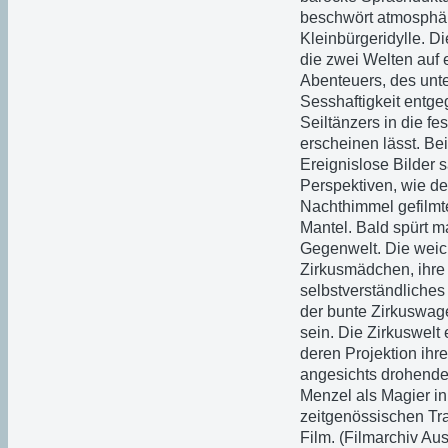
beschwört atmosphär
Kleinbürgeridylle. Di
die zwei Welten auf 
Abenteuers, des unt
Sesshaftigkeit entge
Seiltänzers in die fe
erscheinen lässt. Be
Ereignislose Bilder s
Perspektiven, wie d
Nachthimmel gefilmt
Mantel. Bald spürt 
Gegenwelt. Die wei
Zirkusmädchen, ihre
selbstverständliches
der bunte Zirkuswage
sein. Die Zirkuswelt 
deren Projektion ih
angesichts drohenden
Menzel als Magier in
zeitgenössischen Tra
Film. (Filmarchiv Aus