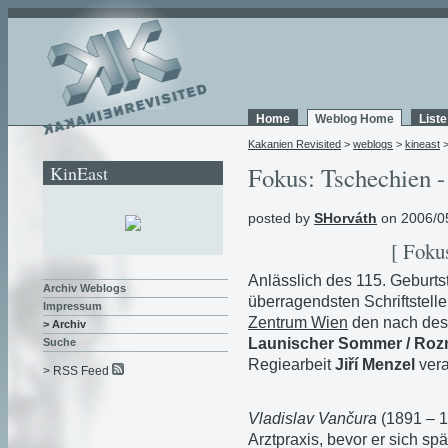
Home
Weblog Home
List
Kakanien Revisited
>
weblogs
>
kineast
KinEast
Fokus: Tschechien -
posted by
SHorváth
on 2006/0
[ Foku
Anlässlich des 115. Geburt
Archiv Weblogs
überragendsten Schriftstelle
Impressum
Zentrum Wien
den nach dess
> Archiv
Launischer Sommer / Roz
Suche
Regiearbeit
Jiří Menzel
vera
> RSS Feed
Vladislav Vančura
(1891 – 1
Arztpraxis, bevor er sich spä