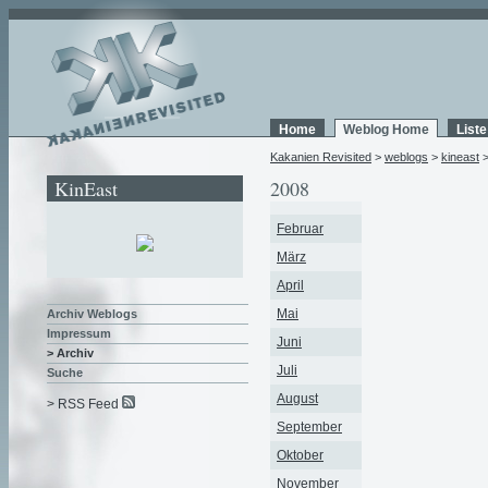
Home
Weblog Home
List
Kakanien Revisited
>
weblogs
>
kineast
>
KinEast
2008
Februar
März
April
Mai
Archiv Weblogs
Impressum
Juni
> Archiv
Juli
Suche
August
> RSS Feed
September
Oktober
November